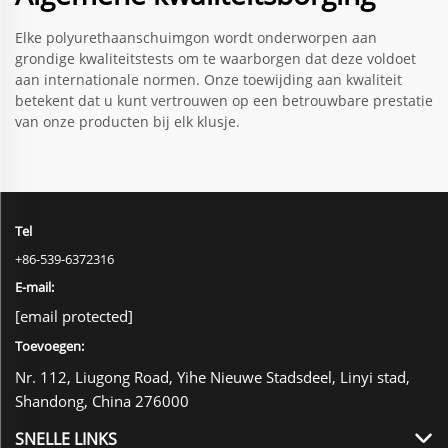
Elke polyurethaanschuimgon wordt onderworpen aan
grondige kwaliteitstests om te waarborgen dat deze voldoet
aan internationale normen. Onze toewijding aan kwaliteit
betekent dat u kunt vertrouwen op een betrouwbare prestatie
van onze producten bij elk klusje.
Tel
+86-539-6372316
E-mail:
[email protected]
Toevoegen:
Nr. 112, Liugong Road, Yihe Nieuwe Stadsdeel, Linyi stad,
Shandong, China 276000
SNELLE LINKS