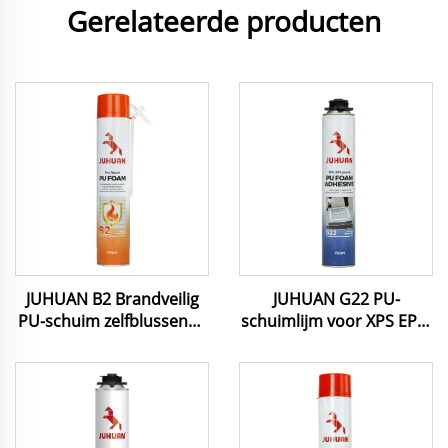
Gerelateerde producten
JUHUAN B2 Brandveilig
JUHUAN G22 PU-
PU-schuim zelfblussende
schuimlijm voor XPS EPS-
voegmassa voor naden
panelen en isolatie
en voegen