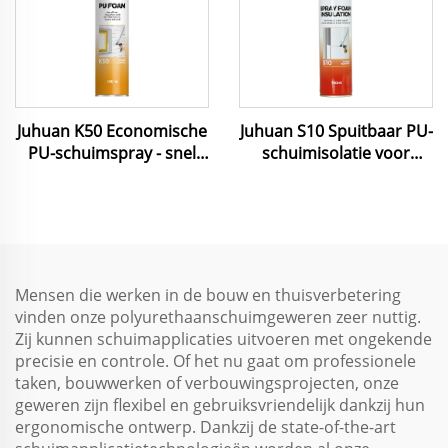
Juhuan K50 Economische
Juhuan S10 Spuitbaar PU-
PU-schuimspray - snel
schuimisolatie voor
hardend, kostenefficiënte
thermische en
afdichting en isolatie
akoestische isolatie van
voor bouw- en
muren, daken en
huisonderhoud
plafonds, weerbestendig
en eenvoudige
toepassing
Mensen die werken in de bouw en thuisverbetering
vinden onze polyurethaanschuimgeweren zeer nuttig.
Zij kunnen schuimapplicaties uitvoeren met ongekende
precisie en controle. Of het nu gaat om professionele
taken, bouwwerken of verbouwingsprojecten, onze
geweren zijn flexibel en gebruiksvriendelijk dankzij hun
ergonomische ontwerp. Dankzij de state-of-the-art