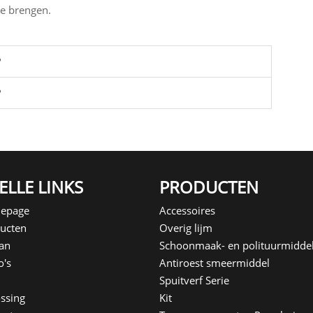
e brengen.
?
?
ELLE LINKS
PRODUCTEN
epage
Accessoires
ucten
Overig lijm
an
Schoonmaak- en polituurmidde
o's
Antiroest smeermiddel
Spuitverf Serie
ssing
Kit