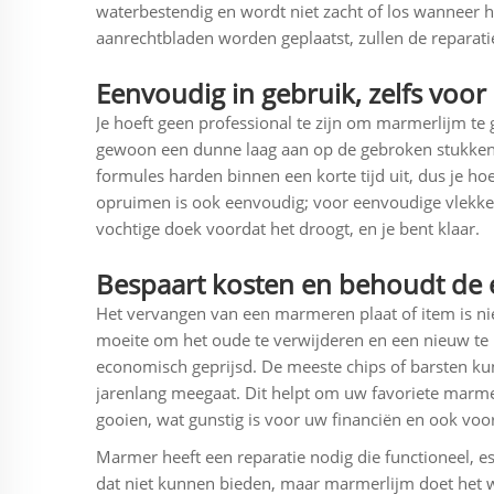
waterbestendig en wordt niet zacht of los wanneer h
aanrechtbladen worden geplaatst, zullen de reparatie
Eenvoudig in gebruik, zelfs voo
Je hoeft geen professional te zijn om marmerlijm te
gewoon een dunne laag aan op de gebroken stukken,
formules harden binnen een korte tijd uit, dus je ho
opruimen is ook eenvoudig; voor eenvoudige vlekke
vochtige doek voordat het droogt, en je bent klaar.
Bespaart kosten en behoudt de e
Het vervangen van een marmeren plaat of item is niet
moeite om het oude te verwijderen en een nieuw te i
economisch geprijsd. De meeste chips of barsten k
jarenlang meegaat. Dit helpt om uw favoriete marme
gooien, wat gunstig is voor uw financiën en ook voor
Marmer heeft een reparatie nodig die functioneel, e
dat niet kunnen bieden, maar marmerlijm doet het we