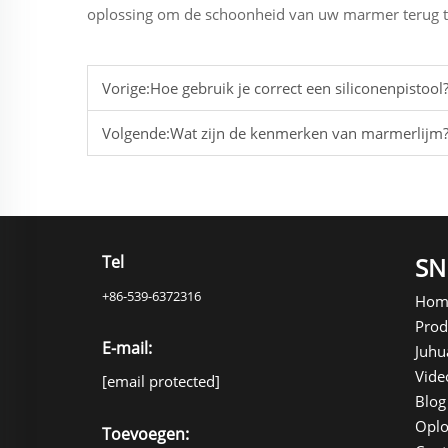
oplossing om de schoonheid van uw marmer terug t
Vorige:
Hoe gebruik je correct een siliconenpistool
Volgende:
Wat zijn de kenmerken van marmerlijm
Tel
SN
+86-539-6372316
Hom
Prod
E-mail:
Juhu
Vide
[email protected]
Blog
Oplo
Toevoegen: