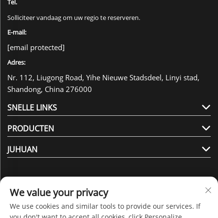
Tel.
Solliciteer vandaag om uw regio te reserveren.
E-mail:
[email protected]
Adres:
Nr. 112, Liugong Road, Yihe Nieuwe Stadsdeel, Linyi stad,
Shandong, China 276000
SNELLE LINKS
PRODUCTEN
JUHUAN
We value your privacy
We use cookies and similar tools to provide our services. If
Volg ons
you don't want to accept all cookies, click Personalize