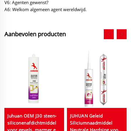
V6: Agenten gewenst?
A6: Welkom algemeen agent wereldwijd.
Aanbevolen producten
Juhuan OEM J30 steen-
JUHUAN Geleid
siliconenafdichtmiddel
Siliciumnaadmiddel
voor gevels, marmer en
Neutrale Hardsing voor