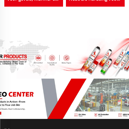
graniet, zwart, wit of
Deuren Ramen
grijs, 280 ml of 300 ml,
Gordijnwanden Op Maat
in bulk
Gemaakte Kleuren