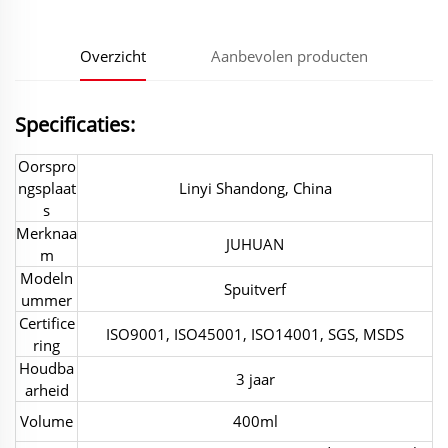
Overzicht
Aanbevolen producten
Specificaties:
Oorspro
ngsplaat
Linyi Shandong, China
s
Merknaa
JUHUAN
m
Modeln
Spuitverf
ummer
Certifice
ISO9001, ISO45001, ISO14001, SGS, MSDS
ring
Houdba
3 jaar
arheid
Volume
400ml