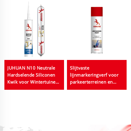
JUHUAN N10 Neutrale
Slijtvaste
Hardselende Siliconen
lijnmarkeringverf voor
Kwik voor Wintertuinen
parkeerterreinen en
Glasgevels Hoge Sterkte
industriële
Weerbestendig
veiligheidszones