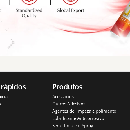
 rápidos
Produtos
icial
Acessórios
s
Outros Adesivos
Agentes de limpeza e polimento
Lubrificante Anticorrosivo
Série Tinta em Spray