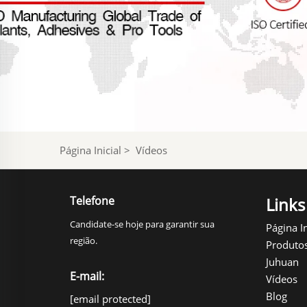
Página Inicial
>
Vídeos
Telefone
Links
Candidate-se hoje para garantir sua
Página In
região.
Produto
Juhuan
E-mail:
Vídeos
Blog
[email protected]