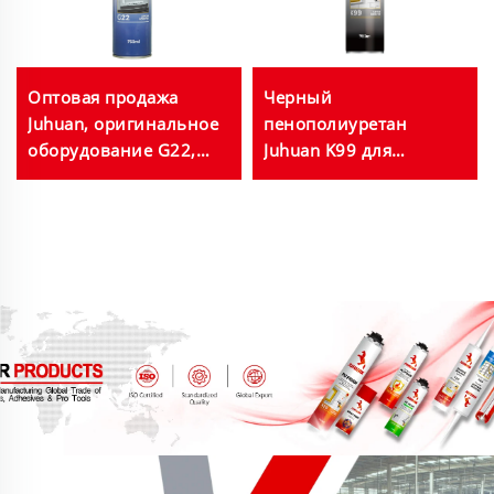
ный
Оптовая продажа
Черный
Juhuan, оригинальное
пенополиуретан
оборудование G22,
Juhuan K99 для
клеевая PU-пена для
заполнения,
XPS- и EPS-панелей и
уплотнения и
теплоизоляции в
теплоизоляции,
больших объёмах
устойчивый к УФ-
излучению,
водонепроницаемый,
тепло- и
звукоизоляция