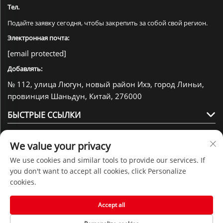
Тел.
Подайте заявку сегодня, чтобы закрепить за собой свой регион.
Электронная почта:
[email protected]
Добавлять:
№ 112, улица Люгун, новый район Ихэ, город Линьи,
провинция Шаньдун, Китай, 276000
БЫСТРЫЕ ССЫЛКИ
ПРОДУКТЫ
We value your privacy
JUHUAN
We use cookies and similar tools to provide our services. If
you don't want to accept all cookies, click Personalize
cookies.
Accept all
Подписаться на нас