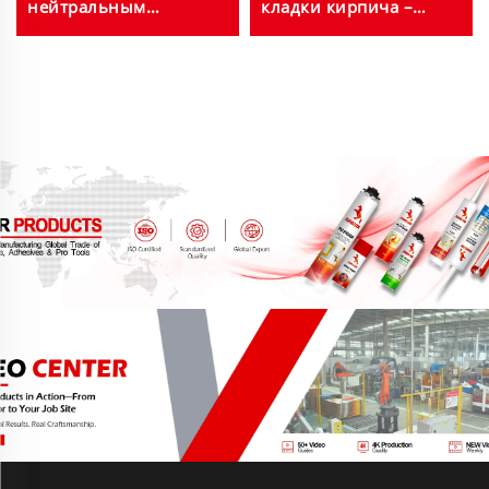
нейтральным
кладки кирпича –
отверждением для
устойчивый к
дверей, окон,
погодным условиям и
навесных стен,
обеспечивает высокую
индивидуальные
прочность сцепления с
цвета
газобетонными
блоками и панелями