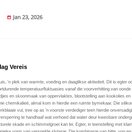
Jan 23, 2026
ag Vereis
s, 'n plek van warmte, voeding en daaglikse aktiwiteit. Dit is egter 
tdurende temperatuurfluktuasies vanaf die voorverhitting van oonde 
jies en skoonmaak van oppervlaktes, blootstelling aan kookolies en
e chemikalieë, almal kom in hierdie een ruimte bymekaar. Die silik
kblaaie vul, tree op as 'n voorste verdediger teen hierdie onversadi
 versperring te handhaaf wat verhoed dat water deur kwesbare onder
turele skade en schimmelgroei kan lei. Egter, in teenstelling met klam
ieke vorm van versnelde slytasie. Die kombinasie van hitte, vog en