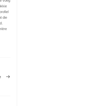
ie voeg
ukkie
rofiel
t die
d.
rière
e