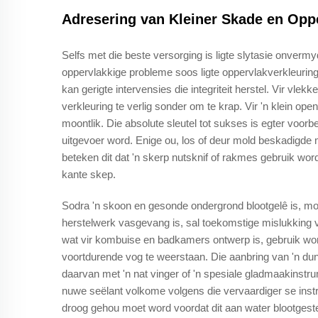
Adresering van Kleiner Skade en Op
Selfs met die beste versorging is ligte slytasie onvermyd
oppervlakkige probleme soos ligte oppervlakverkleuring,
kan gerigte intervensies die integriteit herstel. Vir v
verkleuring te verlig sonder om te krap. Vir 'n klein ope
moontlik. Die absolute sleutel tot sukses is egter voorb
uitgevoer word. Enige ou, los of deur mold beskadigde m
beteken dit dat 'n skerp nutsknif of rakmes gebruik wor
kante skep.
Sodra 'n skoon en gesonde ondergrond blootgelê is, mo
herstelwerk vasgevang is, sal toekomstige mislukking v
wat vir kombuise en badkamers ontwerp is, gebruik wor
voortdurende vog te weerstaan. Die aanbring van 'n dun
daarvan met 'n nat vinger of 'n spesiale gladmaakinstru
nuwe seëlant volkome volgens die vervaardiger se instru
droog gehou moet word voordat dit aan water blootgestel