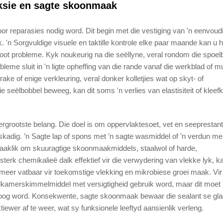
ksie en sagte skoonmaak
or reparasies nodig word. Dit begin met die vestiging van 'n eenvoud
'n Sorgvuldige visuele en taktille kontrole elke paar maande kan u 
 groot probleme. Kyk noukeurig na die seëllyne, veral rondom die spoel
eme sluit in 'n ligte opheffing van die rande vanaf die werkblad of mu
rake of enige verkleuring, veral donker kolletjies wat op skyt- of
 seëlbobbel beweeg, kan dit soms 'n verlies van elastisiteit of kleef
rgrootste belang. Die doel is om oppervlaktesoet, vet en seeprestant
eskadig. ’n Sagte lap of spons met ’n sagte wasmiddel of ’n verdun m
saaklik om skuuragtige skoonmaakmiddels, staalwol of harde,
k chemikalieë dalk effektief vir die verwydering van vlekke lyk, ka
 meer vatbaar vir toekomstige vlekking en mikrobiese groei maak. Vir 
adkamerskimmelmiddel met versigtigheid gebruik word, maar dit moet
roog word. Konsekwente, sagte skoonmaak bewaar die sealant se gla
iewer af te weer, wat sy funksionele leeftyd aansienlik verleng.