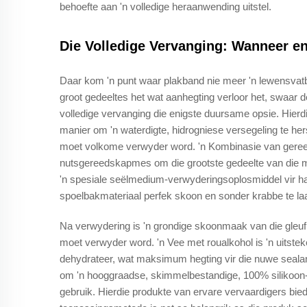
behoefte aan 'n volledige heraanwending uitstel.
Die Volledige Vervanging: Wanneer e
Daar kom 'n punt waar plakband nie meer 'n lewensvat
groot gedeeltes het wat aanhegting verloor het, swaar d
volledige vervanging die enigste duursame opsie. Hierdi
manier om 'n waterdigte, hidrogniese versegeling te her
moet volkome verwyder word. 'n Kombinasie van gereed
nutsgereedskapmes om die grootste gedeelte van die mat
'n spesiale seëlmedium-verwyderingsoplosmiddel vir ha
spoelbakmateriaal perfek skoon en sonder krabbe te laa
Na verwydering is 'n grondige skoonmaak van die gleuf 
moet verwyder word. 'n Vee met roualkohol is 'n uitsteke
dehydrateer, wat maksimum hegting vir die nuwe sealant
om 'n hooggraadse, skimmelbestandige, 100% silikoon-se
gebruik. Hierdie produkte van ervare vervaardigers bie