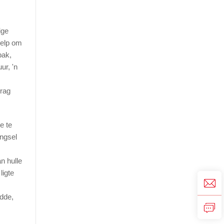
ige
help om
bak,
ur, 'n
krag
e te
engsel
n hulle
ligte
dde,