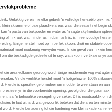
pervlakprobleme
elik. Gelukkig vereis nie elke gebrek 'n volledige her-seëlprojek nie. 
 klein skramme of baie plaaslike areas waar die sealant net begin ske
lekke kan 'n pasta van bakpoeder en water as 'n sagte skyfmedium optr
ning of 'n kraak wat minder as 'n duim lank is, is 'n eenvoudige herstel
ereiding. Enige herstel moet op 'n perfek skoon, droë en stabiele oppe
ateriaal moet noukeurig verwyder word. In die geval van 'n klein her
d om die beskadigde gedeelte uit te sny, wat skoon, vertikale snye aa
et die area volkome gedroog word. Enige residerende vog wat agter 
erseker. Vir die werklike herstel moet 'n hoëgehawte, 100% silikoon-
d. Hierdie is spesifiek geformuleer om modder te weerstaan en aan
, presiese lyn in die voorbereide opening, gevolg deur die gladmaak
ment, sal 'n behoorlike versegeling verseker. Dit is noodsaaklik om di
ksies te laat uithard, wat gewoonlik beteken dat die area ten minste
 word. Hierdie benadering tot die hantering van klein skade kan effekt