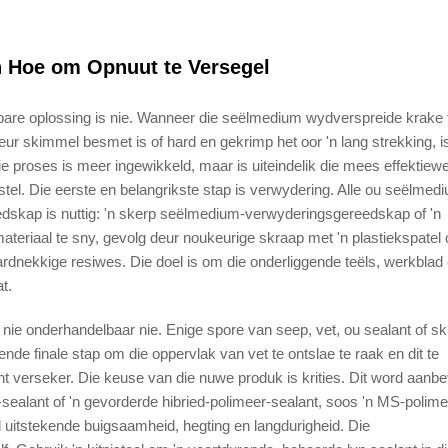
n Hoe om Opnuut te Versegel
bare oplossing is nie. Wanneer die seëlmedium wydverspreide krake 
eur skimmel besmet is of hard en gekrimp het oor 'n lang strekking, is
e proses is meer ingewikkeld, maar is uiteindelik die mees effektiew
stel. Die eerste en belangrikste stap is verwydering. Alle ou seëlmed
skap is nuttig: 'n skerp seëlmedium-verwyderingsgereedskap of 'n
eriaal te sny, gevolg deur noukeurige skraap met 'n plastiekspatel o
rdnekkige resiwes. Die doel is om die onderliggende teëls, werkblad
t.
nie onderhandelbaar nie. Enige spore van seep, vet, ou sealant of s
nde finale stap om die oppervlak van vet te ontslae te raak en dit te
 verseker. Die keuse van die nuwe produk is krities. Dit word aanbe
alant of 'n gevorderde hibried-polimeer-sealant, soos 'n MS-polimee
d uitstekende buigsaamheid, hegting en langdurigheid. Die