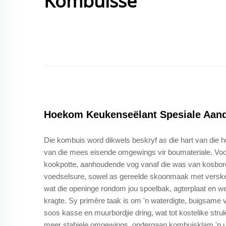
Kombuisse
Hoekom Keukenseëlant Spesiale Aand
Die kombuis word dikwels beskryf as die hart van die hui
van die mees eisende omgewings vir boumateriale. Voor
kookpotte, aanhoudende vog vanaf die was van kosbord
voedselsure, sowel as gereelde skoonmaak met verskei
wat die openinge rondom jou spoelbak, agterplaat en wer
kragte. Sy primêre taak is om 'n waterdigte, buigsame
soos kasse en muurbordjie dring, wat tot kostelike struk
meer stabiele omgewings, ondergaan kombuisklam 'n un