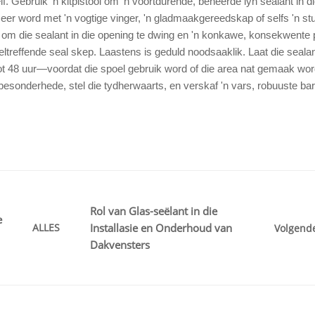
f. Gebruik 'n kitpistool om 'n voortdurende, beheerde lyn sealant in d
meer word met 'n vogtige vinger, 'n gladmaakgereedskap of selfs 'n st
 om die sealant in die opening te dwing en 'n konkawe, konsekwente p
eltreffende seal skep. Laastens is geduld noodsaaklik. Laat die sealan
ot 48 uur—voordat die spoel gebruik word of die area nat gemaak wor
r besonderhede, stel die tydherwaarts, en verskaf 'n vars, robuuste bar
Rol van Glas-seëlant in die
e
ALLES
Installasie en Onderhoud van
Volgend
Dakvensters