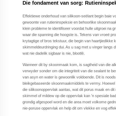
Die fondament van sorg: Rutieninspe
Effektiewe onderhoud van silikoon-seëlant begin baie vo
gewoonte van rutieninspeksie en behoorlike skoonmaak. 
klein probleme te identifiseer voordat hulle uitgroei na
waar die spanning die hoogste is. Tekens van vroeë probl
krytagtige of bros tekstuur, die begin van haartjiedikke k
skimmeldeurdringing dui. As u sag met u vinger langs die
wat nie dadelik sigbaar is nie, blootlê.
Wanneer dit by skoonmaak kom, is sagtheid van die alle
verwyder sonder om die integriteit van die sealant te b
van asyn en water is gewoonlik voldoende. Dit is nood
bleikgebaseerde skoonmaakmiddels te vermy. Hoewel ster
die silikoonoppervlak aantas, wat dit porus maak en dit
skimmel of mildew op die oppervlak kan ’n spesiale b
grondig afgespoel word en die area moet volkome ged
nie-poruse oppervlak en help dit om vlekke en vog effekt