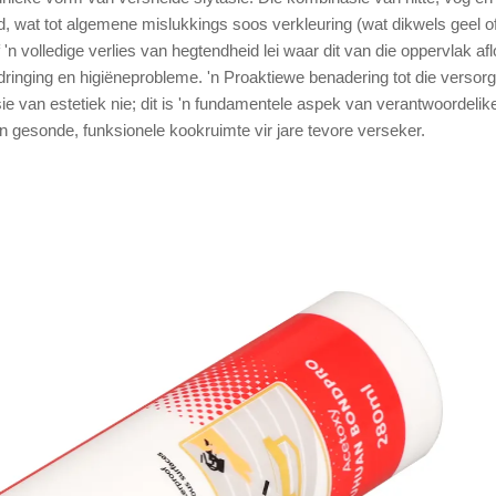
, wat tot algemene mislukkings soos verkleuring (wat dikwels geel o
n volledige verlies van hegtendheid lei waar dit van die oppervlak afl
indringing en higiëneprobleme. 'n Proaktiewe benadering tot die versorg
ssie van estetiek nie; dit is 'n fundamentele aspek van verantwoordelik
n gesonde, funksionele kookruimte vir jare tevore verseker.