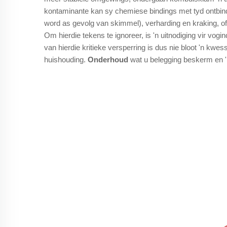
kontaminante kan sy chemiese bindings met tyd ontbind
word as gevolg van skimmel), verharding en kraking, of '
Om hierdie tekens te ignoreer, is 'n uitnodiging vir vog
van hierdie kritieke versperring is dus nie bloot 'n kwe
huishouding.
Onderhoud
wat u belegging beskerm en '