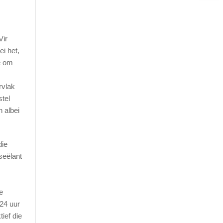
Vir
i het,
ee om
rvlak
stel
n albei
die
seëlant
e
 24 uur
ief die