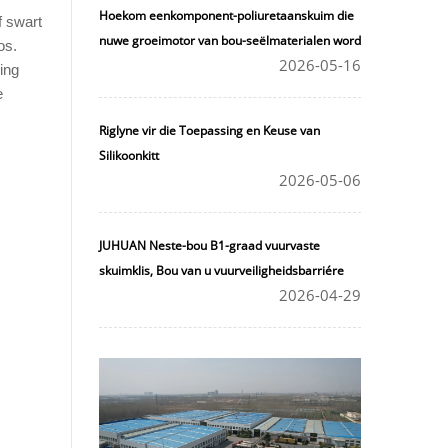
Hoekom eenkomponent-poliuretaanskuim die
f swart
nuwe groeimotor van bou-seëlmaterialen word
os.
2026-05-16
ing
e
Riglyne vir die Toepassing en Keuse van
Silikoonkitt
2026-05-06
JUHUAN Neste-bou B1-graad vuurvaste
skuimklis, Bou van u vuurveiligheidsbarriére
2026-04-29