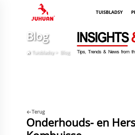
TUISBLADSY
P
Blog
Tuisbladsy
>
Blog
Terug
Onderhouds- en Herste