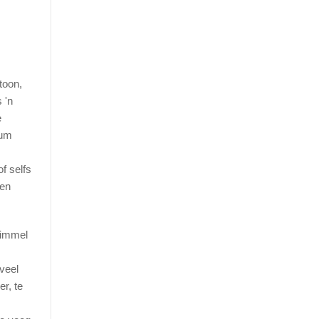
toon,
 'n
e
ium
f selfs
 en
kimmel
veel
r, te