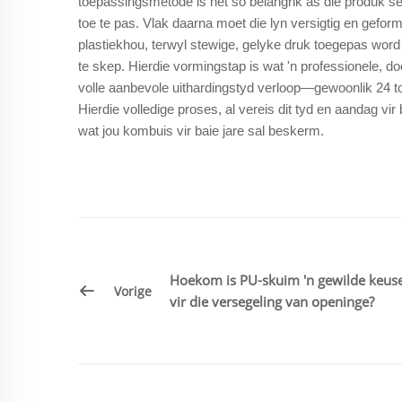
toepassingsmetode is net so belangrik as die produk sel
toe te pas. Vlak daarna moet die lyn versigtig en gefor
plastiekhou, terwyl stewige, gelyke druk toegepas word
te skep. Hierdie vormingstap is wat 'n professionele, do
volle aanbevole uithardingstyd verloop—gewoonlik 24 t
Hierdie volledige proses, al vereis dit tyd en aandag vi
wat jou kombuis vir baie jare sal beskerm.
Hoekom is PU-skuim 'n gewilde keus
Vorige
vir die versegeling van openinge?