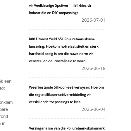
vir Veelkleurige Spuitverf in Blikkies vir
Industriële en DIY-toepassings
2026-07-01
K88 Utmost Yield 65L Poliuretaan-skuim-
lansering: Hoekom hoë elastisiteit en sterk
hardheid besig is om die nuwe norm vir
venster- en deurinstallasie te word
2026-06-18
ook een
Weerbestande Silikoon-seëlverwyser: Hoe om
tot
die regte silikoon-seëlvermiddeling vir
verskillende toepassings te kies
oonklam
2026-06-04
gbare
grond
 in
Verslaganalise van die Poliuretaan-skuimmark: