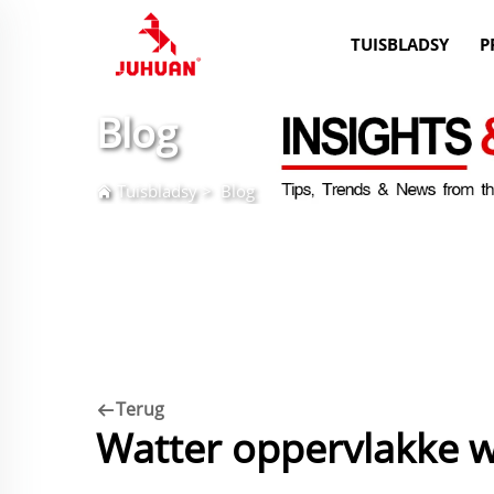
TUISBLADSY
P
Blog
Tuisbladsy
>
Blog
Terug
Watter oppervlakke w