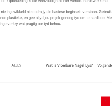
los klipbekleding is die veelvoudigheid hier werklik indrukwekkend.
s nie ingewikkeld nie sodra jy die basiese beginsels verstaan. Gebruik 
de plastieke, en gee altyd jou projek genoeg tyd om te hardloop. Me
dinge verkry wat pragtig oor tyd behou.
ALLES
Wat is Vloeibare Nagel Lys?
Volgend