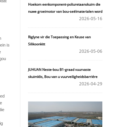
odat
Hoekom eenkomponent-poliuretaanskuim die
nuwe groeimotor van bou-seëlmaterialen word
2026-05-16
Riglyne vir die Toepassing en Keuse van
n
Silikoonkitt
ein is
2026-05-06
e
 gou
JUHUAN Neste-bou B1-graad vuurvaste
skuimklis, Bou van u vuurveiligheidsbarriére
2026-04-29
oed
se
die
ig