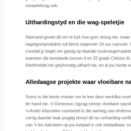
swaartekrag ook.
Uithardingstyd en die wag-speletjie
Niemand geniet dit om te kyk hoe gom droog nie, maar
nagelgomprodukte sal binne ongeveer 24 uur vasvoel. V
voordat jy begin om gewig op daardie nuutvasgemaakte ra
wanneer die toestande tussen 4 en 32 grade Celsius lê.
kleefmiddel nie gelykmatig uithard nie, en al jou harde 
Alledaagse projekte waar vloeibare n
Soms is die beste manier om te leer deur werklike voorb
ter hand nie. ’n Generous zigzag-streep vloeibare spysk
’n Ander klassieke voorbeeld is die aanheg van droëmu
verrig daardie taak pragtig terwyl dit na verharding ve
van ’n los baksteen op jou tuinpad is ook toelaatbaar, s