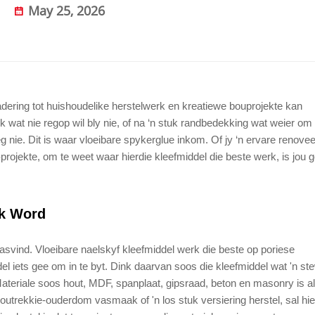
May 25, 2026
dering tot huishoudelike herstelwerk en kreatiewe bouprojekte kan
k wat nie regop wil bly nie, of na ‘n stuk randbedekking wat weier o
 nie. Dit is waar vloeibare spykerglue inkom. Of jy ‘n ervare renovee
rojekte, om te weet waar hierdie kleefmiddel die beste werk, is jou 
ik Word
svind. Vloeibare naelskyf kleefmiddel werk die beste op poriese
l iets gee om in te byt. Dink daarvan soos die kleefmiddel wat 'n st
ateriale soos hout, MDF, spanplaat, gipsraad, beton en masonry is a
n houtrekkie-ouderdom vasmaak of 'n los stuk versiering herstel, sal hie