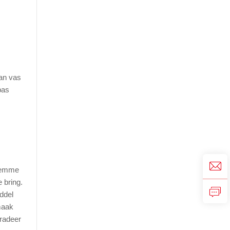
aan vas
pas
klemme
 bring.
ddel
smaak
gradeer