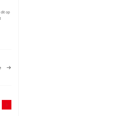
dit op
t
e