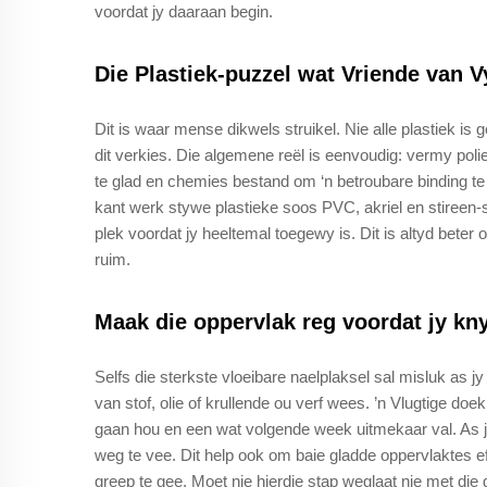
voordat jy daaraan begin.
Die Plastiek-puzzel wat Vriende van 
Dit is waar mense dikwels struikel. Nie alle plastiek is
dit verkies. Die algemene reël is eenvoudig: vermy poliet
te glad en chemies bestand om ‘n betroubare binding te
kant werk stywe plastieke soos PVC, akriel en stireen-sk
plek voordat jy heeltemal toegewy is. Dit is altyd beter
ruim.
Maak die oppervlak reg voordat jy kn
Selfs die sterkste vloeibare naelplaksel sal misluk as
van stof, olie of krullende ou verf wees. ’n Vlugtige doe
gaan hou en een wat volgende week uitmekaar val. As jy
weg te vee. Dit help ook om baie gladde oppervlaktes 
greep te gee. Moet nie hierdie stap weglaat nie met die