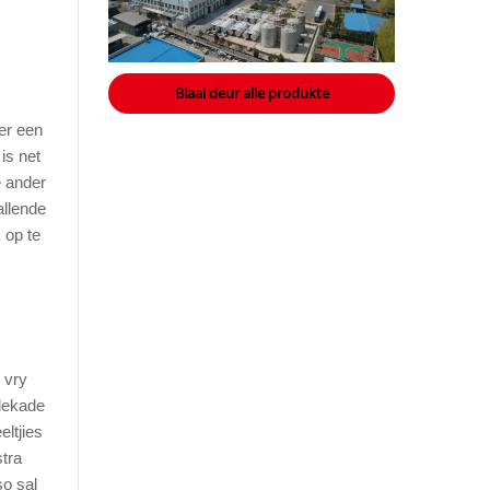
Blaai deur alle produkte
ter een
is net
e ander
allende
 op te
 vry
 dekade
ltjies
tra
so sal