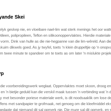
Vyande Skei
 gelyk geskep nie, en vloeibare nael-lim wat sterk menings het oor wat
ileen, polipropileen, Teflon en silikoonoppervlaktes. Hierdie materiale 
 vorm. Dink van hulle as die nie-hegpanne van die lim-wêreld. Aan di
uim dikwels goed. As jy twyfel, toets ‘n klein druppeltjie op ‘n onopv
 om twee minute te spandeer om te toets as om later ‘n mislukte projek
yp
 jy die voorbereidingswerk weglaat. Oppervlaktes moet skoon, droog en
k en ’n bietjie geduld kan die verskil maak tussen ’n verbinding wat ’n
 met besonder poriese materiale werk, is dit noodsaaklik om lose dee
effens met sandpapier te grofmaak, net genoeg om die kleefmiddel eks
 gedagte dat niemand dit sal opmerk nie. Die mure sal dit opmerk, en 