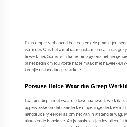
Dit is amper verbasend hoe een enkele produk jou bena
verander. Ons het almal daar gestaan en na ‘n rak geky
te werk nie. Soms is ‘n hamer en spykers net nie genoeg
of net begin om jou voete nat te maak met naweek-DIY-p
kaartjie na langdurige resultate.
Poreuse Helde Waar die Greep Werkl
Laat ons begin met waar die towenaarswerk werklik plaa
oppervlakke omdat daardie klein openinge die kleefmidde
handdruk kry eerder as om net van 'n afstand te wag. M
uitstekende kandidate. As jy basisplintjies installeer, '