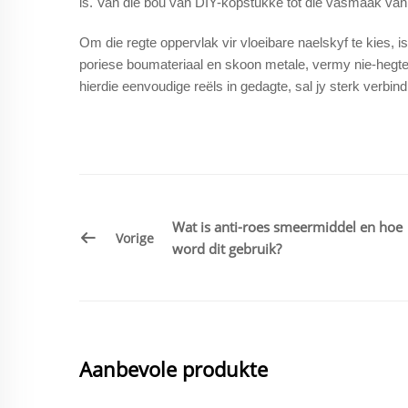
is. Van die bou van DIY-kopstukke tot die vasmaak van 
Om die regte oppervlak vir vloeibare naelskyf te kies, i
poriese boumateriaal en skoon metale, vermy nie-hegten
hierdie eenvoudige reëls in gedagte, sal jy sterk verbin
Wat is anti-roes smeermiddel en hoe
Vorige
word dit gebruik?
Aanbevole produkte