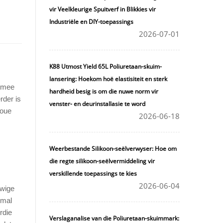
vir Veelkleurige Spuitverf in Blikkies vir
Industriële en DIY-toepassings
2026-07-01
K88 Utmost Yield 65L Poliuretaan-skuim-
lansering: Hoekom hoë elastisiteit en sterk
m mee
hardheid besig is om die nuwe norm vir
rder is
venster- en deurinstallasie te word
goue
2026-06-18
Weerbestande Silikoon-seëlverwyser: Hoe om
die regte silikoon-seëlvermiddeling vir
verskillende toepassings te kies
2026-06-04
ewige
lmal
rdie
Verslaganalise van die Poliuretaan-skuimmark: