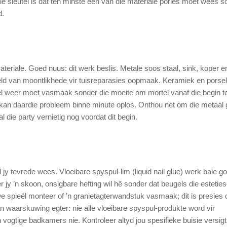
ie sleutel is dat ten minste een van die materiale pories moet wees s
d.
materiale. Goed nuus: dit werk beslis. Metale soos staal, sink, koper e
eld van moontlikhede vir tuisreparasies oopmaak. Keramiek en porsel
-tegel weer moet vasmaak sonder die moeite om mortel vanaf die begin t
 kan daardie probleem binne minute oplos. Onthou net om die metaal
 die party vernietig nog voordat dit begin.
 jy tevrede wees. Vloeibare spyspul-lim (liquid nail glue) werk baie g
 jy ’n skoon, onsigbare hefting wil hê sonder dat beugels die estetie
we spieël monteer of ’n granietagterwandstuk vasmaak; dit is presies 
an waarskuwing egter: nie alle vloeibare spyspul-produkte word vir
 vogtige badkamers nie. Kontroleer altyd jou spesifieke buisie versigt