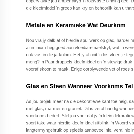
oppervlakke jou amper altyd 'n rotsvaste binding gee. D
die kleefmiddel 'n greep kan kry en behoorlik kan uithar
Metale en Keramieke Wat Deurkom
Nou vra jy dalk af of hierdie spul werk op glad, harder 
aluminium heg goed aan vloeibare naelskyf, wat 'n wêr
ook vas in die ja-kolom. Het jy al ooit 'n los vloertjie
meng? 'n Paar druppels kleefmiddel en 'n stewige druk
vooraf skoon te maak. Enige oorblywende vet of roes sal
Glas en Steen Wanneer Voorkoms Tel
As jou projek meer na die dekoratiewe kant toe neig, sal
met glas, marmer en graniet. Dit is veral handig wanneer
voorkoms bederf. Stel jou voor dat jy ’n klein dekoratie
soort take waar hierdie kleefmiddel uitblink. ’n Woord v
langtermyngebruik op spieëls aanbeveel nie, veral nie in