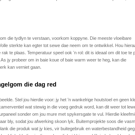
 om die tydlyn te verstaan, voorkom koppyne. Die meeste vloeibare
olle sterkte kan egter tot sewe dae neem om te ontwikkel. Hou hier
k te plaas. Temperatuur speel ook 'n rol: dit is ideaal om dit toe te 
 As jy probeer om in baie koue of baie warm weer te heg, kan die
werk kan verniet gaan.
agelgom die dag red
eelde. Stel jou hierdie voor: jy het ’n wankelrige houtstoel en geen 
amerventiel wat stewig in die voeg gedruk word, kan dit weer tot lewe
urpaneel sonder om jou mure met spykersgate te vul. Hierdie kleefmi
rfbaar bly, sodat jou afwerking skoon lyk. Buitemprojekte soos die va
olank die produk wat jy kies, vir buitegebruik en waterbestandheid ge