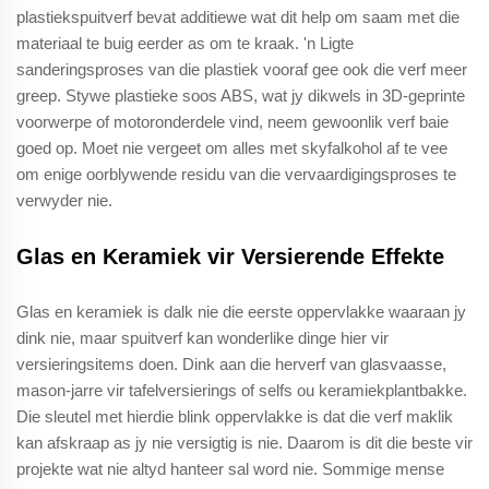
plastiekspuitverf bevat additiewe wat dit help om saam met die
materiaal te buig eerder as om te kraak. 'n Ligte
sanderingsproses van die plastiek vooraf gee ook die verf meer
greep. Stywe plastieke soos ABS, wat jy dikwels in 3D-geprinte
voorwerpe of motoronderdele vind, neem gewoonlik verf baie
goed op. Moet nie vergeet om alles met skyfalkohol af te vee
om enige oorblywende residu van die vervaardigingsproses te
verwyder nie.
Glas en Keramiek vir Versierende Effekte
Glas en keramiek is dalk nie die eerste oppervlakke waaraan jy
dink nie, maar spuitverf kan wonderlike dinge hier vir
versieringsitems doen. Dink aan die herverf van glasvaasse,
mason-jarre vir tafelversierings of selfs ou keramiekplantbakke.
Die sleutel met hierdie blink oppervlakke is dat die verf maklik
kan afskraap as jy nie versigtig is nie. Daarom is dit die beste vir
projekte wat nie altyd hanteer sal word nie. Sommige mense