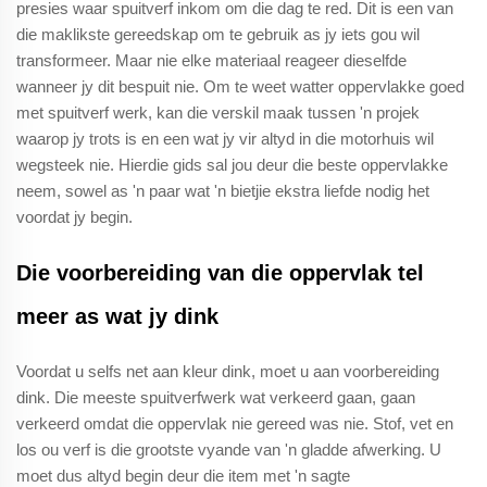
presies waar spuitverf inkom om die dag te red. Dit is een van
die maklikste gereedskap om te gebruik as jy iets gou wil
transformeer. Maar nie elke materiaal reageer dieselfde
wanneer jy dit bespuit nie. Om te weet watter oppervlakke goed
met spuitverf werk, kan die verskil maak tussen 'n projek
waarop jy trots is en een wat jy vir altyd in die motorhuis wil
wegsteek nie. Hierdie gids sal jou deur die beste oppervlakke
neem, sowel as 'n paar wat 'n bietjie ekstra liefde nodig het
voordat jy begin.
Die voorbereiding van die oppervlak tel
meer as wat jy dink
Voordat u selfs net aan kleur dink, moet u aan voorbereiding
dink. Die meeste spuitverfwerk wat verkeerd gaan, gaan
verkeerd omdat die oppervlak nie gereed was nie. Stof, vet en
los ou verf is die grootste vyande van 'n gladde afwerking. U
moet dus altyd begin deur die item met 'n sagte