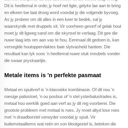
Dit is heeltemal in orde; jy hoef net ligte, gelyke lae aan te bring
en elkeen toe laat droog word voordat jy die volgende byvoeg.
As jy probeer om dit alles in een keer te bedek, sal jy
waarskynlik met druppels sit. Vir voorheen geverf of gelak hout
moet jy dit ligweg sand om die skynsel te verlaag. Dit gee die
nuwe laag iets om aan vas te hou. Eenmaal dit gedoen is, kan
verseglde houtoppervlaktes baie slytvasheid hanteer. Die
resultaat kan lyk soos 'n heeltemal nuwe stuk meubels sonder
die swaar pryskaartjie.
Metale items is 'n perfekte pasmaat
Metaal en spuitverf is 'n klassieke kombinasie. Of dit nou 'n
roesige patiostoel, 'n ou posbus of 'n stel ysterbalustrades is,
metaal hou werklik goed aan verf as jy dit reg voorberei. Die
grootste probleem met metaal is roes. Jy moet altyd lose roes
met 'n draadborstel verwyder voordat jy spuit. Vir
buitemetaalitems wat reën en son blootgestel is, beteken die