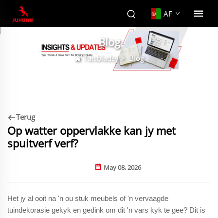
AF
Blog
Tuisbladsy
>
Blog
Terug
Op watter oppervlakke kan jy met
spuitverf verf?
May 08, 2026
Het jy al ooit na 'n ou stuk meubels of 'n vervaagde
tuindekorasie gekyk en gedink om dit 'n vars kyk te gee? Dit is