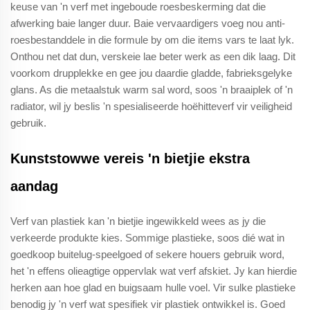
keuse van 'n verf met ingeboude roesbeskerming dat die
afwerking baie langer duur. Baie vervaardigers voeg nou anti-
roesbestanddele in die formule by om die items vars te laat lyk.
Onthou net dat dun, verskeie lae beter werk as een dik laag. Dit
voorkom drupplekke en gee jou daardie gladde, fabrieksgelyke
glans. As die metaalstuk warm sal word, soos 'n braaiplek of 'n
radiator, wil jy beslis 'n spesialiseerde hoëhitteverf vir veiligheid
gebruik.
Kunststowwe vereis 'n bietjie ekstra
aandag
Verf van plastiek kan 'n bietjie ingewikkeld wees as jy die
verkeerde produkte kies. Sommige plastieke, soos dié wat in
goedkoop buitelug-speelgoed of sekere houers gebruik word,
het 'n effens olieagtige oppervlak wat verf afskiet. Jy kan hierdie
herken aan hoe glad en buigsaam hulle voel. Vir sulke plastieke
benodig jy 'n verf wat spesifiek vir plastiek ontwikkel is. Goed