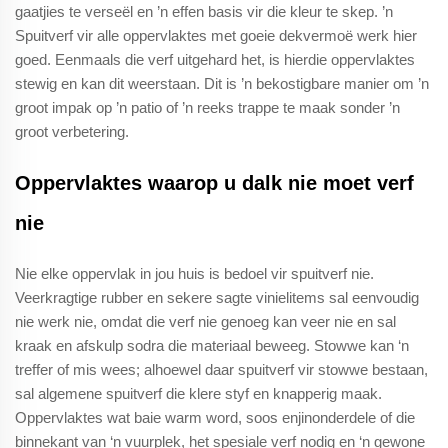
gaatjies te verseël en ’n effen basis vir die kleur te skep. ’n
Spuitverf vir alle oppervlaktes met goeie dekvermoë werk hier
goed. Eenmaals die verf uitgehard het, is hierdie oppervlaktes
stewig en kan dit weerstaan. Dit is ’n bekostigbare manier om ’n
groot impak op ’n patio of ’n reeks trappe te maak sonder ’n
groot verbetering.
Oppervlaktes waarop u dalk nie moet verf
nie
Nie elke oppervlak in jou huis is bedoel vir spuitverf nie.
Veerkragtige rubber en sekere sagte vinielitems sal eenvoudig
nie werk nie, omdat die verf nie genoeg kan veer nie en sal
kraak en afskulp sodra die materiaal beweeg. Stowwe kan ‘n
treffer of mis wees; alhoewel daar spuitverf vir stowwe bestaan,
sal algemene spuitverf die klere styf en knapperig maak.
Oppervlaktes wat baie warm word, soos enjinonderdele of die
binnekant van ‘n vuurplek, het spesiale verf nodig en ‘n gewone