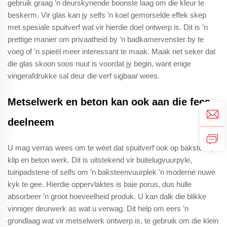
gebruik graag ’n deurskynende boonste laag om die kleur te
beskerm. Vir glas kan jy selfs ’n koel gemorselde effek skep
met spesiale spuitverf wat vir hierdie doel ontwerp is. Dit is ’n
prettige manier om privaatheid by ’n badkamervenster by te
voeg of ’n spieël meer interessant te maak. Maak net seker dat
die glas skoon soos nuut is voordat jy begin, want enige
vingerafdrukke sal deur die verf sigbaar wees.
Metselwerk en beton kan ook aan die fees
deelneem
U mag verras wees om te wéet dat spuitverf ook op baksteen,
klip en beton werk. Dit is uitstekend vir buitelugvuurpyle,
tuinpadstene of selfs om ’n baksteenvuurplek ’n moderne nuwe
kyk te gee. Hierdie oppervlaktes is baie porus, dus hulle
absorbeer ’n groot hoeveelheid produk. U kan dalk die blikke
vinniger deurwerk as wat u verwag. Dit help om eers ’n
grondlaag wat vir metselwerk ontwerp is, te gebruik om die klein