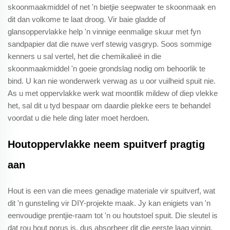
skoonmaakmiddel of net 'n bietjie seepwater te skoonmaak en
dit dan volkome te laat droog. Vir baie gladde of
glansoppervlakke help 'n vinnige eenmalige skuur met fyn
sandpapier dat die nuwe verf stewig vasgryp. Soos sommige
kenners u sal vertel, het die chemikalieë in die
skoonmaakmiddel 'n goeie grondslag nodig om behoorlik te
bind. U kan nie wonderwerk verwag as u oor vuilheid spuit nie.
As u met oppervlakke werk wat moontlik mildew of diep vlekke
het, sal dit u tyd bespaar om daardie plekke eers te behandel
voordat u die hele ding later moet herdoen.
Houtoppervlakke neem spuitverf pragtig
aan
Hout is een van die mees genadige materiale vir spuitverf, wat
dit 'n gunsteling vir DIY-projekte maak. Jy kan enigiets van 'n
eenvoudige prentjie-raam tot 'n ou houtstoel spuit. Die sleutel is
dat rou hout porus is, dus absorbeer dit die eerste laag vinnig.