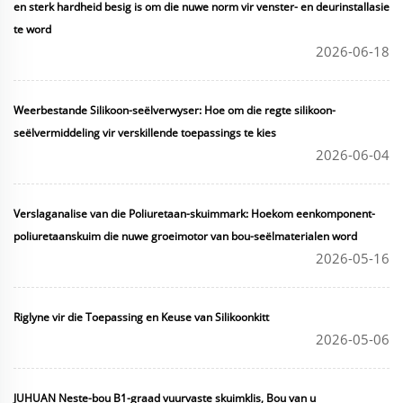
en sterk hardheid besig is om die nuwe norm vir venster- en deurinstallasie
te word
2026-06-18
Weerbestande Silikoon-seëlverwyser: Hoe om die regte silikoon-
seëlvermiddeling vir verskillende toepassings te kies
2026-06-04
Verslaganalise van die Poliuretaan-skuimmark: Hoekom eenkomponent-
poliuretaanskuim die nuwe groeimotor van bou-seëlmaterialen word
2026-05-16
Riglyne vir die Toepassing en Keuse van Silikoonkitt
2026-05-06
JUHUAN Neste-bou B1-graad vuurvaste skuimklis, Bou van u