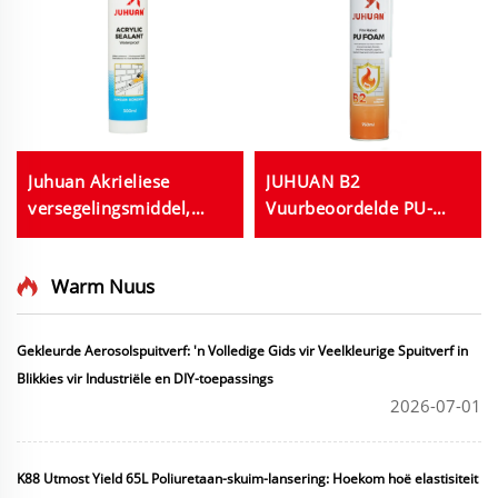
Juhuan Akrieliese
JUHUAN B2
versegelingsmiddel,
Vuurbeoordelde PU-
watergebaseerd, vir
skuim Selfblussende
deure, vensters en
seëlmiddel vir gate en
Warm Nuus
badkamers; swart, wit,
voegs
grys of deursigtig; 280
ml of 300 ml in groot
Gekleurde Aerosolspuitverf: 'n Volledige Gids vir Veelkleurige Spuitverf in
hoeveelhede
Blikkies vir Industriële en DIY-toepassings
2026-07-01
K88 Utmost Yield 65L Poliuretaan-skuim-lansering: Hoekom hoë elastisiteit