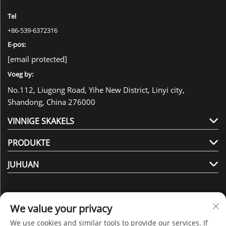
Tel
+86-539-6372316
E-pos:
[email protected]
Voeg by:
No.112, Liugong Road, Yihe New District, Linyi city,
Shandong, China 276000
VINNIGE SKAKELS
PRODUKTE
JUHUAN
We value your privacy
We use cookies and similar tools to provide our services. If