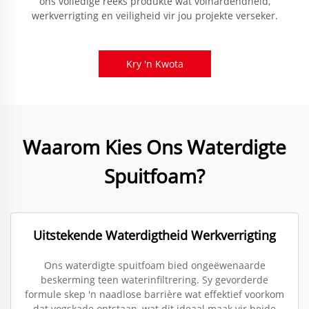
ons volledige reeks produkte wat volhardendheid,
werkverrigting en veiligheid vir jou projekte verseker.
Kry 'n Kwota
Waarom Kies Ons Waterdigte
Spuitfoam?
Uitstekende Waterdigtheid Werkverrigting
Ons waterdigte spuitfoam bied ongeëwenaarde
beskerming teen waterinfiltrering. Sy gevorderde
formule skep 'n naadlose barrière wat effektief voorkom
dat vogskade ontstaan, wat dit ideaal maak vir beide