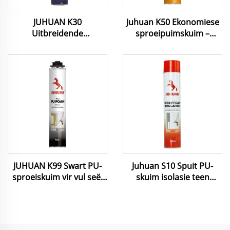
JUHUAN K30
Juhuan K50 Ekonomiese
Uitbreidende
sproeipuimskuim –
poliuretaansproeiskuim
Vinnig-ophardende,
750 ml Pu-skuim gebruik
koste-effektiewe seël &
vir deurverstel kalfkern
isolasie vir konstruksie &
huishoudelike
herstelwerk
JUHUAN K99 Swart PU-
Juhuan S10 Spuit PU-
sproeiskuim vir vul seël
skuim isolasie teen
isolasie UV-weerstandige
termiese en
waterdigte termiese
klanktoestande vir mure,
akoestiese bewys
dake, plafonne,
weerbestandig, maklike