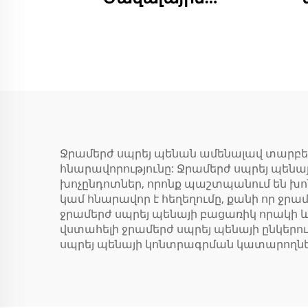
պոլիուրեթանե
փրփուր, 750 մլ Pu
մ
Foam դռների
ամրացման և
խցանափակման
համար
օգտագործվող
Ջրամերժ սպրեյ պենան ամենալավ տարբեր
հնարավորությունը: Ջրամերժ սպրեյ պենայի
փրփուր
շի
խոչընդոտներ, որոնք պաշտպանում են խո
կամ հնարավոր է հեղեղումը, քանի որ ջրա
ջրամերժ սպրեյ պենայի բացառիկ որակի 
վստահելի ջրամերժ սպրեյ պենայի ընկերութ
սպրեյ պենայի կոնտրագրման կատարողներ