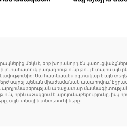
սպրեյային PU
լցման,
ածուկ՝ արագ
հերմետիկացմ
բետոնացող,
մեկուսացմա
տնտեսապես
համար՝ UV
արդյունավետ
դիմադրուն,
հերմետիկ և
ջրակայուն, ջեր
մեկուսացում
և ձայնային
ակներից մեկն է, երբ խորանորդ են կառուցվածքներ
 յուրահատուկ բաղադրությունը թույլ է տալիս այն ը
նարարության և
մեկուսացու
նավությունից: Սա հատկապես օգտակար է այն տեղեր
տնային
մերժ սպրեյ պենան միաժամանակ ապահովում է ջրամեր
և արդյունաբերության առաջատար մասնագիտության 
նորոգումների
յուն, որին աջակցում է արդյունաբերությունը, իսկ ո
համար
ը, այլև տնային տնտեսուհիները: