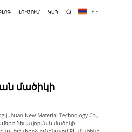
ԲԼՈԳ
ԼՈՒԾՈՒՄ
ԿԱՊ
HY
ման մածիկի
uhuan New Material Technology Co.,
մերժ ձեւավորման մածիկի
ւց ավելի փորձ ունենալով PU մածիկի