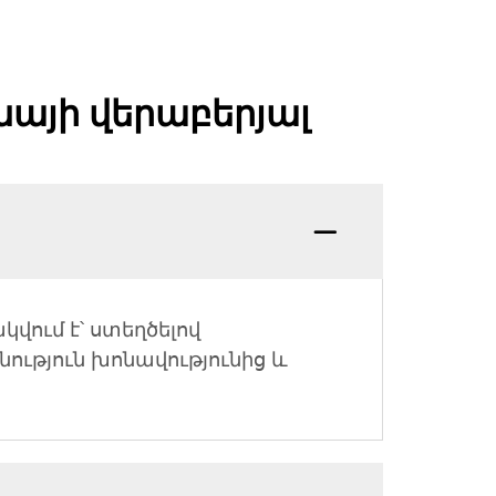
այի վերաբերյալ
վում է՝ ստեղծելով
ւթյուն խոնավությունից և