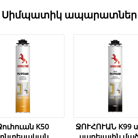
Սիմպատիկ ապարատներ
Ջուհուան K50
ՋՈՒՀՈՒԱՆ K99 ս
տնտեսական
սպրեյային մած