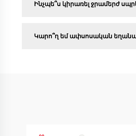
Ինչպե՞ս կիրառել ջրամերժ սպր
Կարո՞ղ եմ ափսոսական եղանա