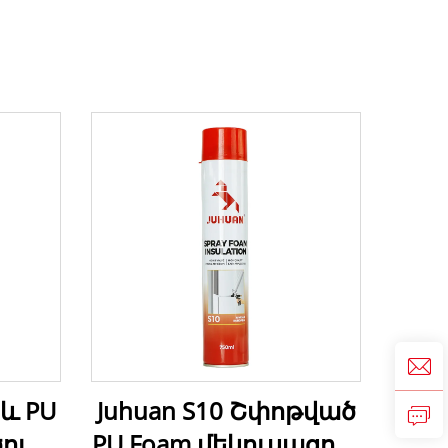
և PU
Juhuan S10 Շփոթված
ուկ
PU Foam մեկուսացում