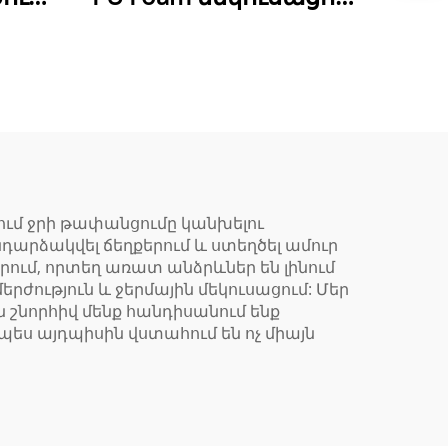
ջերմային և ձայնային
ան,
մեկուսացման
ն
համար պատերի,
տանիքների,
առաստաղների
մային
համար, ամպրոպի
դիմադրություն, հեշտ
ում ջրի թափանցումը կանխելու
նդարձակվել ճեղքերում և ստեղծել ամուր
մ
կիրառում
ում, որտեղ առատ անձրևներ են լինում
ժություն և ջերմային մեկուսացում: Մեր
շնորհիվ մենք հանդիսանում ենք
րպես այդպիսին վստահում են ոչ միայն