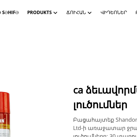
 SƏHIFƏ
PRODUKTS
ՃՈՒՀԱՆ
ՎԻԴԵՈՆԵՐ
ca ձեւավոր
լուծումներ
Բացահայտեք Shandong J
Ltd-ի առաջատար ջրա
լուծումները: 30 տարո