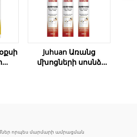
տօքսի
Juhuan Առանց
ի
մխոցների սոսնձ
ետիկ
բարձր ամրությամբ
մ
կառուցարանային
սոսնձ փայտի, PVC-ի,
ի և
մետաղի, բետոնի
րի
համար
ումներ որպես մարմարի ամրացման