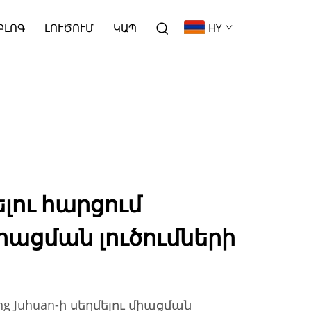
ԲԼՈԳ
ԼՈՒԾՈՒՄ
ԿԱՊ
HY
ելու հարցում
ացման լուծումների
 Juhuan-ի սեղմելու միացման