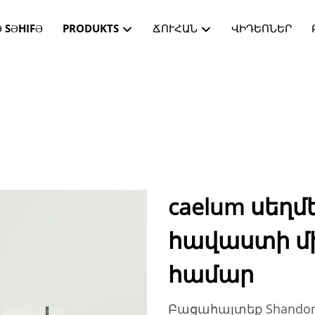
 SƏHIFƏ
PRODUKTS
ՃՈՒՀԱՆ
ՎԻԴԵՈՆԵՐ
caelum սեղմ
հավաստի մի
համար
Բացահայտեք Shandong