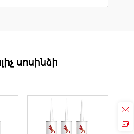
իչ սոսինձի