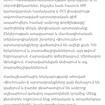
սերտիֆիկատներ, ինչպես նաև հասուն ERP
կառավարման համակարգ և DCS լիավարույթ
ավտոմատացված արտադրական գիծ՝
ապահովելու համար ամբողջ գործընթացը՝
сыրեղենից մինչև վերջնական արտադրանք:
Ընկերության առաջատար և մասնագիտական
տեխնոլոգիաների շնորհիվ «Ջուհուան»-ի
արտադրանքները վաճառվում են ավելի քան 100
երկրներում և տարածաշրջաններում, այդ թվում՝
Եվրոպայում, Հարավային Ամերիկայում, Մերձավոր
Արևելքում, Հարավարևելյան Ասիայում և այլ
տարածաշրջաններում:
Համաշխարհային ներկայությամբ օժտված
«Ջուհուան»-ի արտադրանքները լայն ճանաչում են
վայելում և բարձր գնահատվում են ամբողջ
աշխարհում գտնվող սպառողների կողմից: Մենք
ջերմորեն ողջունում ենք տեղական և օտարերկրյա
սպառողներին՝ համագործակցություն