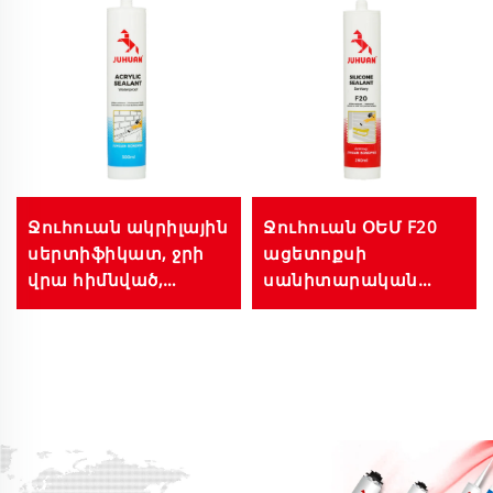
Ջուհուան ակրիլային
Ջուհուան ՕԵՄ F20
սերտիֆիկատ, ջրի
ացետոքսի
վրա հիմնված,
սանիտարական
դռների,
սիլիկոնային
պատուհանների,
սերտիֆիկատ
բաղնիքների համար,
բաղնիքների,
սև, սպիտակ,
խոհանոցների,
գունավոր,
ձկնաբակների
թափանցիկ, 280 մլ,
համար, 280 մլ,
300 մլ, մեծ քանակով
մեծածախ