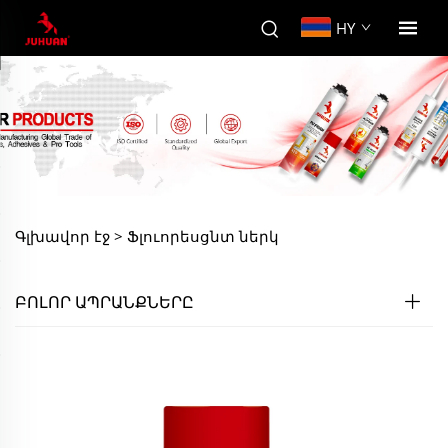
HY
Գլխավոր էջ >
Ֆլուորեսցնտ ներկ
ԲՈԼՈՐ ԱՊՐԱՆՔՆԵՐԸ