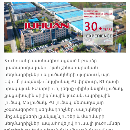
Ջուհուանը մասնագիտացված է բարձր
կատարողականության շինարարական
սեղմադրիչների և լուծակների ոլորտում, այդ
թվում՝ բազմաֆունկցիոնալ PU փրփուր, B1 դասի
հրակայուն PU փրփուր, չեզոք սիլիկոնային լուծակ,
քացախային սիլիկոնային լուծակ, ակրիլային
լուծակ, MS լուծակ, PU լուծակ, մետաղալար
չօգտագործող սեղմադրիչներ, սալիկների
միջանցքների լցանյալ նյութեր և մարմարի
սեղմադրիչներ, ապահովելով հուսալի լուծումներ
շենքերի լուծակավորման և միացման համար: