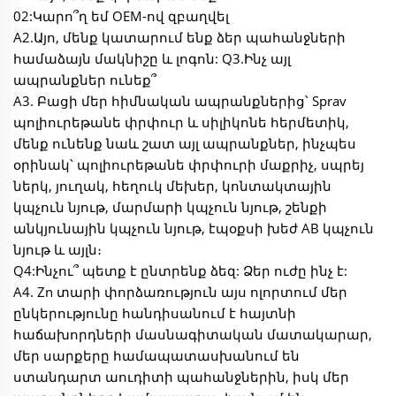
02:Կարո՞ղ եմ OEM-ով զբաղվել
A2.Այո, մենք կատարում ենք ձեր պահանջների
համաձայն մակնիշը և լոգոն: Q3.Ինչ այլ
ապրանքներ ունեք՞
A3. Բացի մեր հիմնական ապրանքներից՝ Sprav
պոլիուրեթանե փրփուր և սիլիկոնե հերմետիկ,
մենք ունենք նաև շատ այլ ապրանքներ, ինչպես
օրինակ՝ պոլիուրեթանե փրփուրի մաքրիչ, սպրեյ
ներկ, յուղակ, հեղուկ մեխեր, կոնտակտային
կպչուն նյութ, մարմարի կպչուն նյութ, շենքի
անկյունային կպչուն նյութ, էպօքսի խեժ AB կպչուն
նյութ և այլն։
Q4:Ինչու՞ պետք է ընտրենք ձեզ: Ձեր ուժը ինչ է:
A4. Zn տարի փորձառություն այս ոլորտում մեր
ընկերությունը հանդիսանում է հայտնի
հաճախորդների մասնագիտական մատակարար,
մեր սարքերը համապատասխանում են
ստանդարտ աուդիտի պահանջներին, իսկ մեր