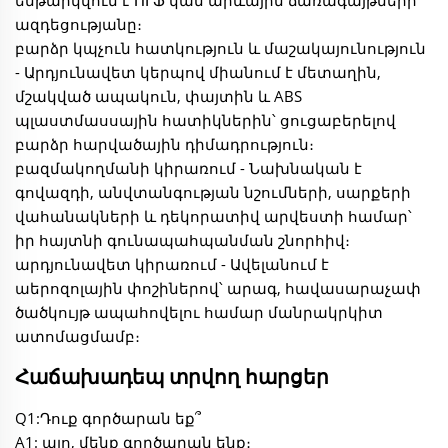
ենթարկվում է ՈՒՖ կամ արևային ճառագայթների
ազդեցությանը։
բարձր կպչուն հատկություն և մաշակայունություն
- Արդյունավետ կերպով միանում է մետաղին,
մշակված ապակուն, փայտին և ABS
պլաստմասսային հատիկներին՝ ցուցաբերելով
բարձր հարվածային դիմադրություն։
բազմակողմանի կիրառում - Նախնական է
գովազդի, անվտանգության նշումների, սարքերի
վահանակների և դեկորատիվ արվեստի համար՝
իր հայտնի գունապահպանման շնորհիվ։
արդյունավետ կիրառում - Ավելանում է
աերոզոլային փոշիներով՝ արագ, հավասարաչափ
ծածկույթ ապահովելու համար մանրակրկիտ
ատոմացմամբ։
Հաճախադեպ տրվող հարցեր
Q1:Դուք գործարան եք՞
A1: այո, մենք գործարան ենք։