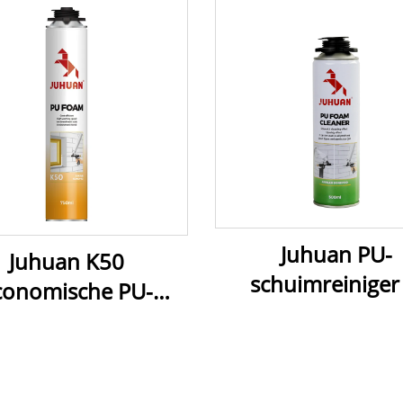
Juhuan PU-
Juhuan K50
schuimreiniger 
conomische PU-
Aerosol voor h
huimspray - snel
Verwijderen van N
hardend,
Gehard Schuim e
ostenefficiënte
Schoonmaken 