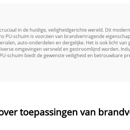
ichting en isolatie
Lijmsproeiers Ada
voor bouw- en
Kleppen Snelwer
uisonderhoud
Milieuvriendeli
uciaal in de huidige, veiligheidgerichte wereld. Dit moder
. Ons PU-schuim is voorzien van brandvertragende eigensch
alen, auto-onderdelen en dergelijke. Het is ook licht van 
n diverse omgevingen versneld en gestroomlijnd worden. Ind
PU-schuim biedt de gewenste veiligheid en betrouwbare pre
 over toepassingen van brand