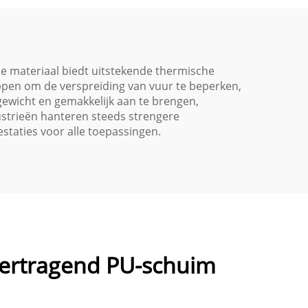
plafonds,
pters
weerbestendig en
kend
eenvoudige toepassing
jk
ne materiaal biedt uitstekende thermische
appen om de verspreiding van vuur te beperken,
gewicht en gemakkelijk aan te brengen,
ustrieën hanteren steeds strengere
staties voor alle toepassingen.
vertragend PU-schuim