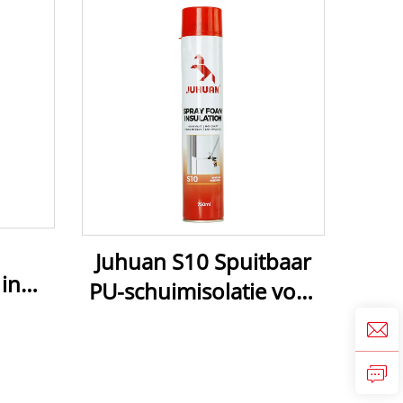
Juhuan S10 Spuitbaar
in
PU-schuimisolatie voor
et
thermische en
iet-
akoestische isolatie van
n het
muren, daken en
van