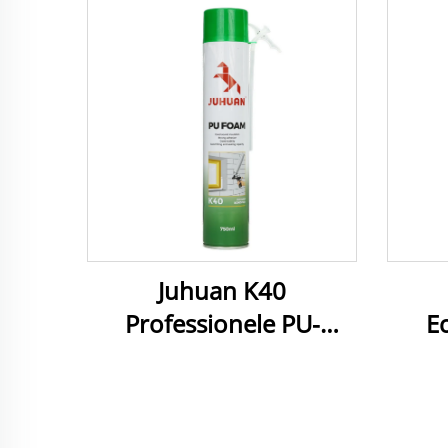
Juhuan K40
Professionele PU-
E
schuimspray -
sc
directeafdichting en
uitstekende isolatie
k