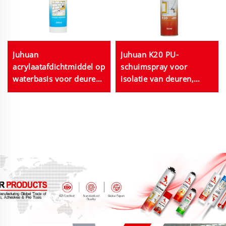
Juhuan
Juhuan K20 PU-
acrylaatafdichtmiddel op
schuimspray voor
waterbasis voor deuren,
isolatie van deuren,
ramen en badkamers,
ramen, pijpen en
zwart, wit, grijs of
stopcontacten, anti-
transparant, 280 ml of
krimp, elastisch, 750 ml
300 ml, in bulk