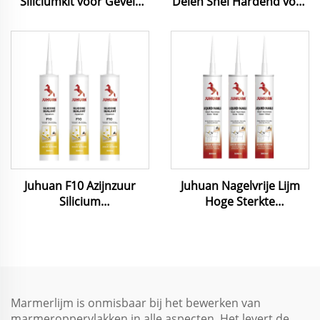
Siliciumkit voor Gevels
Delen Snel Hardend voor
Marmer Graniet Zwart
Graniet Keramische
Wit Grijs 280ml 300ml
Tegels Beige Wit
Transparant 0,8L 3L 4L
18L
Juhuan F10 Azijnzuur
Juhuan Nagelvrije Lijm
Silicium
Hoge Sterkte
Aquariumnaadmiddel
Constructielijm voor
voor Glas Acrisch
Hout PVC Metaal Beton
Doorverbinding Niet-
Toxisch Veilig voor Zout-
en Zoetwaterbassins
Marmerlijm is onmisbaar bij het bewerken van
marmeroppervlakken in alle aspecten. Het levert de