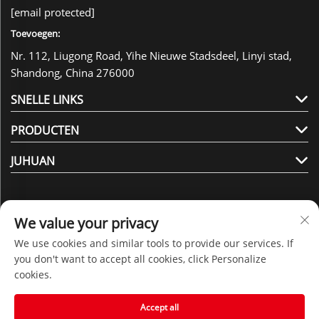
[email protected]
Toevoegen:
Nr. 112, Liugong Road, Yihe Nieuwe Stadsdeel, Linyi stad,
Shandong, China 276000
SNELLE LINKS
PRODUCTEN
JUHUAN
We value your privacy
We use cookies and similar tools to provide our services. If
Volg ons
you don't want to accept all cookies, click Personalize
cookies.
Auteursrecht © 2025 door Shandong Juhuan New Material
Accept all