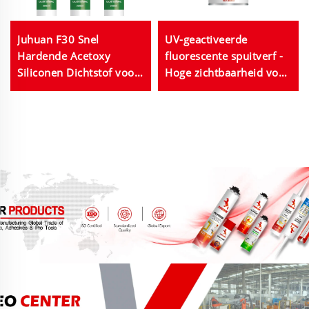
Juhuan F30 Snel
UV-geactiveerde
Hardende Acetoxy
fluorescente spuitverf -
Siliconen Dichtstof voor
Hoge zichtbaarheid voor
Ramen Deuren
veiligheidsmarkeringen
Glaslijming
en decoratieve kunst