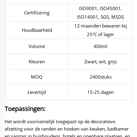
ISO9001, ISO45001,
Certificering
ISO14001, SGS, MSDS
12 maanden bewaren bij
Houdbaarheid
25°C of lager
Volume
400ml
Kleuren
Zwart, wit, grijs
MOQ
2400stuks
Levertijd
15-25 dagen
Toepassingen:
Het wordt voornamelijk toegepast op de decoratieve
afzetting voor de randen en hoeken van
keuken, badkamer
en sanitair in huishoudens, hotels en openbare plaatsen, en