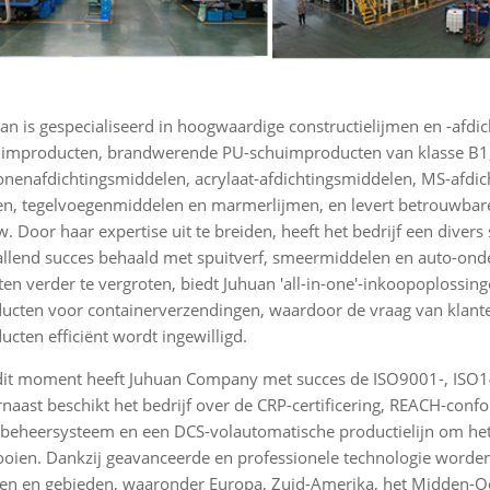
an is gespecialiseerd in hoogwaardige constructielijmen en -afdi
improducten, brandwerende PU-schuimproducten van klasse B1, n
conenafdichtingsmiddelen, acrylaat-afdichtingsmiddelen, MS-afdic
en, tegelvoegenmiddelen en marmerlijmen, en levert betrouwbare
. Door haar expertise uit te breiden, heeft het bedrijf een divers
llend succes behaald met spuitverf, smeermiddelen en auto-o
ten verder te vergroten, biedt Juhuan 'all-in-one'-inkoopoplossin
ucten voor containerverzendingen, waardoor de vraag van klante
ucten efficiënt wordt ingewilligd.
it moment heeft Juhuan Company met succes de ISO9001-, ISO14
naast beschikt het bedrijf over de CRP-certificering, REACH-confo
beheersysteem en een DCS-volautomatische productielijn om het 
ooien. Dankzij geavanceerde en professionele technologie word
en en gebieden, waaronder Europa, Zuid-Amerika, het Midden-Oo