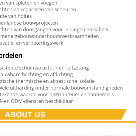
len van spleten en voegen
ichten en repareren van scheuren
atie van holtes
nenlandse bouwprojecten
ichten van doorgangen voor leidingen en kabels
emene gebouwonderhoudswerkzaamheden
ovatie- en verbeteringswerk
ordelen
istente schuimstructuur en -uitzetting
rouwbare hechting en afdichting
tische thermische en akoestische isolatie
biele uitharding onder normale bouwomstandigheden
stekende waarde voor distributeurs en aannemers
- en ODM-diensten beschikbaar