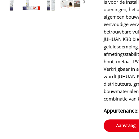
is voor de insta
openingen, het a
algemeen bouwwe
eenvoudige verw
betrouwbare vul
JUHUAN K30 biedt
geluidsdemping, 
afmetingsstabili
hout, metaal, P
Verkrijgbaar in
wordt JUHUAN K
distributeurs, g
bouwmaterialen 
combinatie van k
Appurtenance:
Aanvraag