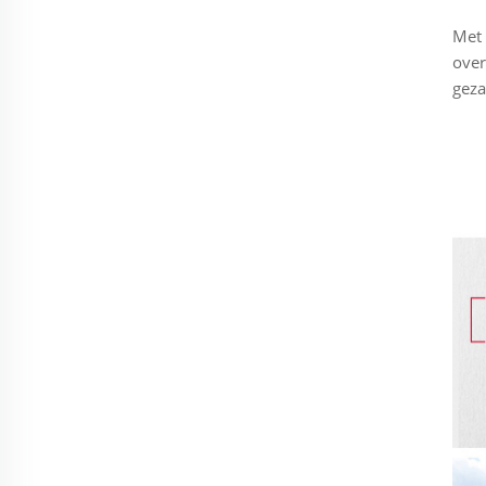
Met 
over
geza