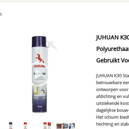
m
JUHUAN K30
Polyurethaa
Gebruikt Vo
JUHUAN K30 Stan
betrouwbare een
ontworpen voor 
afdichting en vu
uitstekende kost
dagelijkse bouw-
Het schuim biedt
hechting en sta