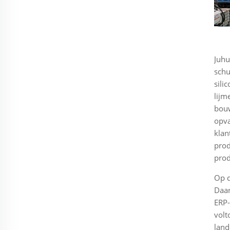
Juhu
schu
sili
lijm
bouw
opva
klan
prod
prod
Op d
Daar
ERP-
volt
land