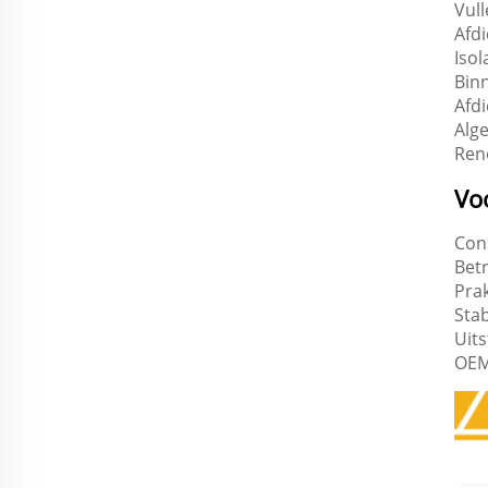
Vul
Afd
Isol
Bin
Afd
Alg
Ren
Vo
Cons
Bet
Prak
Sta
Uit
OEM