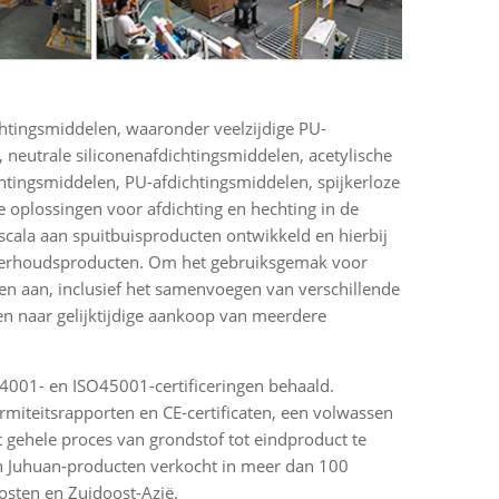
chtingsmiddelen, waaronder veelzijdige PU-
eutrale siliconenafdichtingsmiddelen, acetylische
htingsmiddelen, PU-afdichtingsmiddelen, spijkerloze
 oplossingen voor afdichting en hechting in de
 scala aan spuitbuisproducten ontwikkeld en hierbij
nderhoudsproducten. Om het gebruiksgemak voor
gen aan, inclusief het samenvoegen van verschillende
n naar gelijktijdige aankoop van meerdere
001- en ISO45001-certificeringen behaald.
rmiteitsrapporten en CE-certificaten, een volwassen
gehele proces van grondstof tot eindproduct te
en Juhuan-producten verkocht in meer dan 100
sten en Zuidoost-Azië.