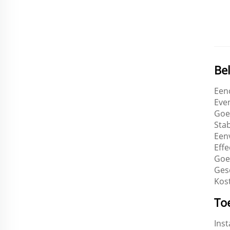
Be
Een
Even
Goe
Stab
Een
Effe
Goe
Ges
Kost
To
Ins