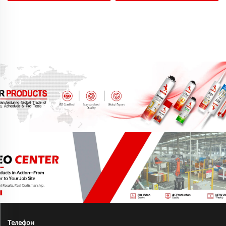
чёрный, белый, серый,
электрических розеток,
прозрачный, 280 мл,
антиусадочный,
300 мл
эластичный, 750 мл,
аэрозоль
Телефон