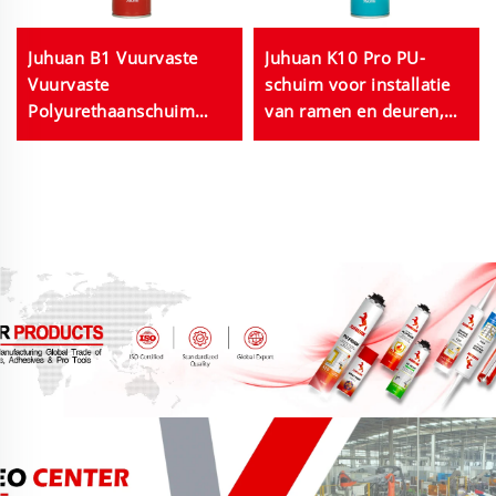
Juhuan B1 Vuurvaste
Juhuan K10 Pro PU-
Vuurvaste
schuim voor installatie
Polyurethaanschuim
van ramen en deuren,
750ml PU-schuim voor
eencomponentenschaum
gebruik in bouw en
met hoge hardheid, 750
constructie
ml Pu-schuimspray