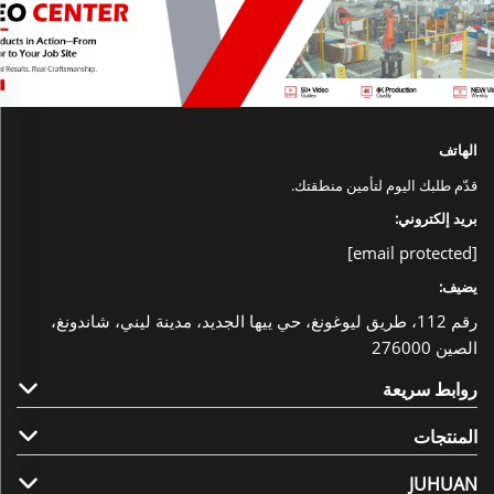
الهاتف
قدّم طلبك اليوم لتأمين منطقتك.
بريد إلكتروني:
[email protected]
يضيف:
رقم 112، طريق ليوغونغ، حي ييها الجديد، مدينة ليني، شاندونغ،
الصين 276000
روابط سريعة
المنتجات
JUHUAN