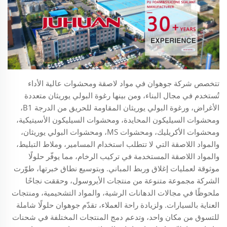
تتخصص شركة جوهوان في مواد لاصقة ومحشوات عالية الأداء
تُستخدم في مجال البناء، ومن بينها رغوة البولي يوريثان متعددة
الأغراض، ورغوة البولي يوريثان المقاومة للحريق من الدرجة B1،
ومحشوات السيليكون المحايدة، ومحشوات السيليكون الأسيتيكية،
ومحشوات الأكريليك، ومحشوات MS، ومحشوات البولي يوريثان،
والمواد اللاصقة التي لا تتطلب استخدام المسامير، وملاط التبليط،
والمواد اللاصقة المستخدمة في تركيب الرخام، مما يوفّر حلولًا
موثوقة لعمليات إغلاق وربط المباني. وبتوسيع نطاق خبرتها، طوّرت
الشركة مجموعة متنوعة من منتجات الأيروسول، وحققت نجاحًا
ملحوظًا في مجالات الدهانات الرشية، والمواد التشحيمية، ومنتجات
العناية بالسيارات. ولزيادة راحة العملاء، تقدّم جوهوان حلولًا شاملة
للتسوق من مكان واحد، وتدعم دمج المنتجات المختلفة في شحنات