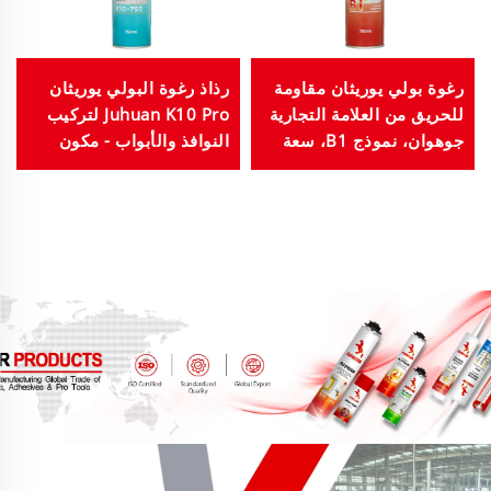
رغوة بولي يوريثان مقاومة
رذاذ رغوة البولي يوريثان
للحريق من العلامة التجارية
Juhuan K10 Pro لتركيب
جوهوان، نموذج B1، سعة
النوافذ والأبواب - مكون
٧٥٠ مل، تُستخدم في مجال
واحد ذو صلابة عالية 750
البناء والتشييد
مل