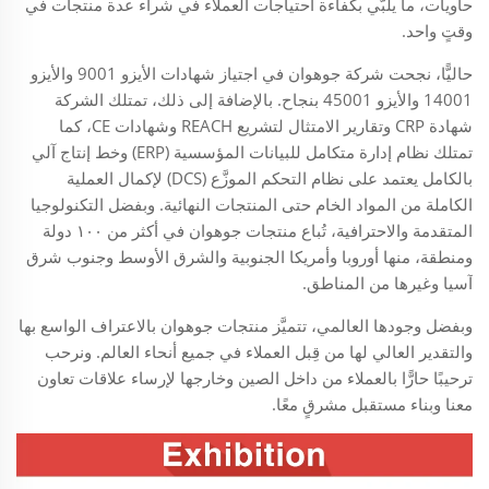
حاويات، ما يلبّي بكفاءة احتياجات العملاء في شراء عدة منتجات في
وقتٍ واحد.
حاليًّا، نجحت شركة جوهوان في اجتياز شهادات الأيزو 9001 والأيزو
14001 والأيزو 45001 بنجاح. بالإضافة إلى ذلك، تمتلك الشركة
شهادة CRP وتقارير الامتثال لتشريع REACH وشهادات CE، كما
تمتلك نظام إدارة متكامل للبيانات المؤسسية (ERP) وخط إنتاج آلي
بالكامل يعتمد على نظام التحكم الموزَّع (DCS) لإكمال العملية
الكاملة من المواد الخام حتى المنتجات النهائية. وبفضل التكنولوجيا
المتقدمة والاحترافية، تُباع منتجات جوهوان في أكثر من ١٠٠ دولة
ومنطقة، منها أوروبا وأمريكا الجنوبية والشرق الأوسط وجنوب شرق
آسيا وغيرها من المناطق.
وبفضل وجودها العالمي، تتميَّز منتجات جوهوان بالاعتراف الواسع بها
والتقدير العالي لها من قِبل العملاء في جميع أنحاء العالم. ونرحب
ترحيبًا حارًّا بالعملاء من داخل الصين وخارجها لإرساء علاقات تعاون
معنا وبناء مستقبل مشرقٍ معًا.