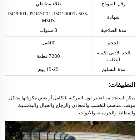
رقم النموذج
طلاء مطاطي
ISO9001، ISO45001، ISO14001، SGS،
شهادة
MSDS
مدة الصلاحية
3 سنوات
الحجم
400مل
الحد الأدنى لكمية
7200 قطعة
الطلب
مدة التسليم
15-25 يوم
التطبيقات:
يمكن استخدامه لتغيير لون المركبة بالكامل أو بعض مكوناتها بشكل
مؤقت. مناسب للخشب والمعادن والزجاج والحبال والبلاستيك
والمطاط والخرسانة والأدوات.