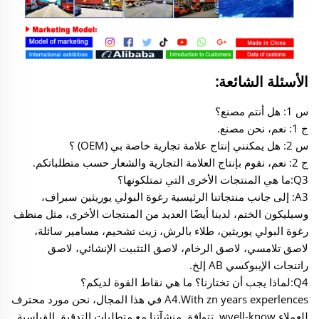
الأسئلة الشائعة:
س 1: هل أنتم مصنع؟
ج 1: نعم، نحن مصنع.
س 2: هل يمكنني إنتاج علامة تجارية خاصة بي (OEM) ؟
ج 2: نعم، نقوم بإنتاج العلامة التجارية والشعار حسب متطلباتكم.
Q3:ما هي المنتجات الأخرى التي تمتلكونها؟
A3: إلى جانب منتجاتنا الرئيسية رغوة البولي يوريثين سبراف،
وسيليكون الختم، لدينا أيضًا العديد من المنتجات الأخرى، مثل منظف
رغوة البولي يوريثين، طلاء بالرش، زيت تشحيم، مسامير سائلة،
لاصق تلامسي، لاصق الرخام، لاصق التثبيت الإنشائي، لاصق
راتنجات الإيبوكسي AB إلخ.
Q4:لماذا يجب أن تختارنا؟ ما هي نقاط القوة لديكم؟
A4.With zn years experlences في هذا المجال، نحن مورد محترف
للعملاء wvell-know. تتوافق منشآتنا مع متطلبات التدقيق القياسية