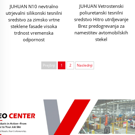
JUHUAN Vetrostenski
JUHUAN N10 nevtralno
poliuretanski tesnilni
utrjevalni silikonski tesnilni
sredstvo Hitro utrdjevanje
sredstvo za zimsko vrtne
Brez predogrevanja za
steklene fasade visoka
namestitev avtomobilskih
trdnost vremenska
stekel
odpornost
Prejšnji
1
2
Naslednji