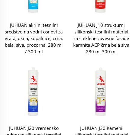
JUHUAN akrilni tesnilni
JUHUAN J10 strukturni
sredstvo na vodni osnovi za
silikonski tesnilni material
vrata, okna, kopalnice, črna,
za steklene zavesne fasade
bela, siva, prozorna, 280 ml
kamnita ACP črna bela siva
/ 300 ml
280 ml 300 ml
JUHUAN J20 vremensko
JUHUAN J30 Kameni
odporen silikonski tesnilni
silikonski tesnilni material