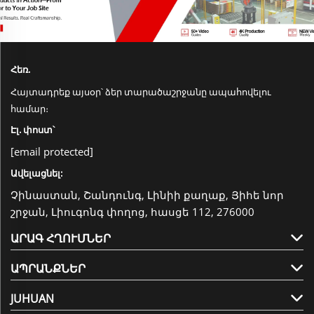
Հեռ.
Հայտադրեք այսօր՝ ձեր տարածաշրջանը ապահովելու
համար։
Էլ. փոստ՝
[email protected]
Ավելացնել:
Չինաստան, Շանդունգ, Լինիի քաղաք, Յիհե նոր
շրջան, Լիուգոնգ փողոց, հասցե 112, 276000
ԱՐԱԳ ՀՂՈՒՄՆԵՐ
ԱՊՐԱՆՔՆԵՐ
JUHUAN