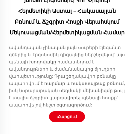
Juhuan Էրգոնոմիկ ՊՈՒ Փրփուր
Հերմետիկի Աստալ – Հակասայլան
Բռնում ԵՒ Ճշգրիտ Հոսքի Վերահսկում
Մեկուսացման/հերմետիկացման Համար
ավանդական չինական լայն սուրերի էլեգանտ
գծերից և էրգոնոմիկ դիզայնից ներշնչվելով՝ այս
պենայի խողովակը համատեղում է
ավանդույթների և ժամանակակից ճյուղերի
վարպետությունը: Դրա շեղակավոր բռնակը
ապահովում է հարմար և հակասայթաք բռնում,
իսկ նորարարական սեղմակի մեխանիզմը թույլ
է տալիս ճշգրիտ կարգավորել պենայի հոսքը՝
ապահովելով հեշտ օգտագործում:
Հարցում