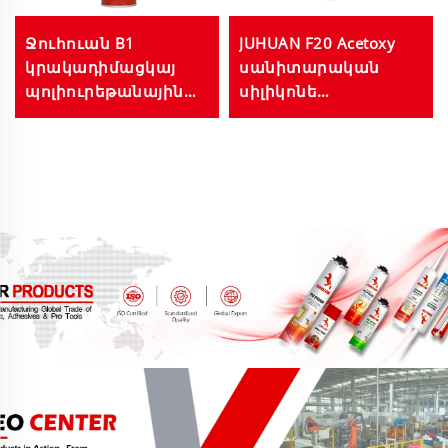
Ջուհուան B1
JUHUAN F20 Acetoxy
կրակադիմացկայ
սանիտարական
պոլիուրեթանային
սիլիկոնե
փրփուր 750 մլ PU
խցանափուլ
փրփուր՝
լոգասենյակների,
օգտագործվող
խոհանոցների,
շենքերի և
ձկների
շինարարության
աքվարիումների
համար
համար, 280մլ