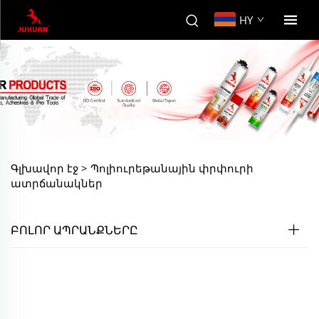
HY
Գլխավոր էջ >
Պոլիուրեթանային փրփուրի
ատրճանակներ
ԲՈԼՈՐ ԱՊՐԱՆՔՆԵՐԸ