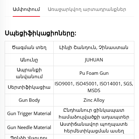
Ամփոփում
Առաջարկվող արտադրանքներ
Սպեցիֆիկացիոները:
Ծագման տեղ
Լինյի Շանդուն, Չինաստան
Անունը
JUHUAN
Ապրանքի
Pu Foam Gun
անվանում
ISO9001, ISO45001, ISO14001, SGS,
Սերտիֆիկացիա
MSDS
Gun Body
Zinc Alloy
Ընդհանուր ցինկապատ
Gun Trigger Material
համաձուլվածքի ադապտեր
Աստիճանավոր պողպատե
Gun Needle Material
հերմետիկացման ասեղ
Պղնձի շնչուղու