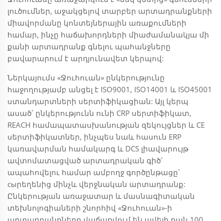
լուծումներ, աջակցելով տարբեր արտադրանքների
միավորմանը կոնտեյներային առաքումների
համար, ինչը հաճախորդների միաժամանակյա մի
քանի արտադրանք գնելու պահանջները
բավարարում է արդյունավետ կերպով:
Ներկայումս «Ջուհուան» ընկերությունը
հաջողությամբ անցել է ISO9001, ISO14001 և ISO45001
ստանդարտների սերտիֆիկացիան: Այլ կերպ
ասած՝ ընկերությունն ունի CRP սերտիֆիկատ,
REACH համապատասխանության զեկույցներ և CE
սերտիֆիկատներ, ինչպես նաև հասուն ERP
կառավարման համակարգ և DCS լիավարույթ
ավտոմատացված արտադրական գիծ՝
ապահովելու համար ամբողջ գործընթացը՝
сыրեղենից մինչև վերջնական արտադրանք:
Ընկերության առաջատար և մասնագիտական
տեխնոլոգիաների շնորհիվ «Ջուհուան»-ի
արտադրանքները վաճառվում են ավելի քան 100