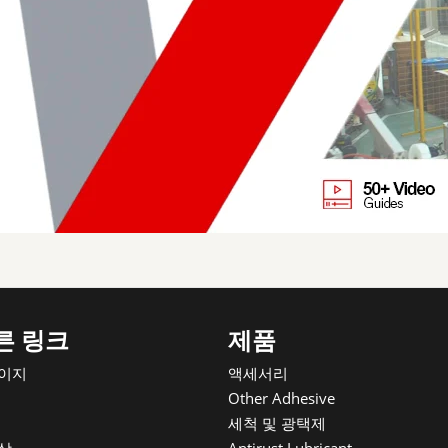
른 링크
제품
이지
액세서리
Other Adhesive
세척 및 광택제