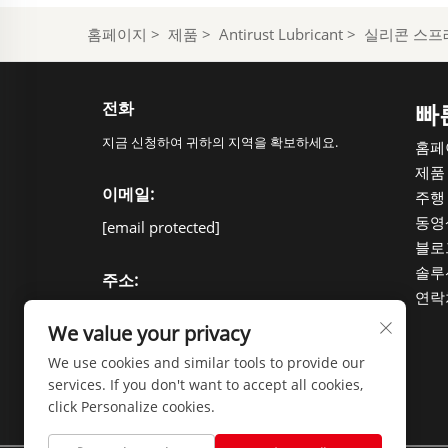
홈페이지
>
제품
>
Antirust Lubricant
>
실리콘 스프
전화
빠
지금 신청하여 귀하의 지역을 확보하세요.
홈페
제품
이메일:
주행
동영
[email protected]
블로
솔루
주소:
연락
중국 산둥성 린이시 이허 신구 류공로
We value your privacy
112번지, 우편번호 276000
We use cookies and similar tools to provide our
services. If you don't want to accept all cookies,
click Personalize cookies.