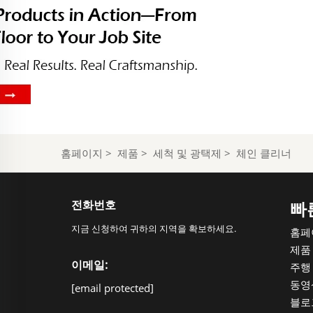
홈페이지
>
제품
>
세척 및 광택제
>
체인 클리너
전화번호
빠
지금 신청하여 귀하의 지역을 확보하세요.
홈페
제품
이메일:
주행
동영
[email protected]
블로