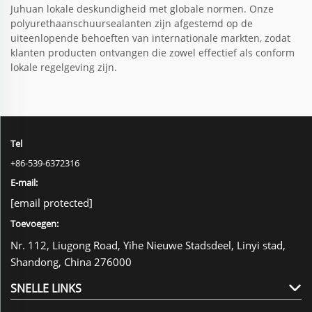
Juhuan lokale deskundigheid met globale normen. Onze
polyurethaanschuursealanten zijn afgestemd op de
uiteenlopende behoeften van internationale markten, zodat
klanten producten ontvangen die zowel effectief als conform
lokale regelgeving zijn.
Tel
+86-539-6372316
E-mail:
[email protected]
Toevoegen:
Nr. 112, Liugong Road, Yihe Nieuwe Stadsdeel, Linyi stad,
Shandong, China 276000
SNELLE LINKS