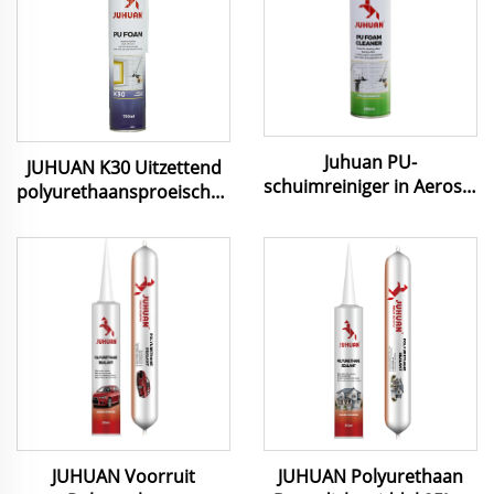
Juhuan PU-
JUHUAN K30 Uitzettend
schuimreiniger in Aerosol
polyurethaansproeischuim
voor het Verwijderen van
750 ml Pu-schuim
Niet-Gehard Schuim en
gebruikt voor
het Schoonmaken van
deurbekleding afdichten
Lijmsproeiers Adapters
Kleppen Snelwerkend
Milieuvriendelijk
JUHUAN Voorruit
JUHUAN Polyurethaan