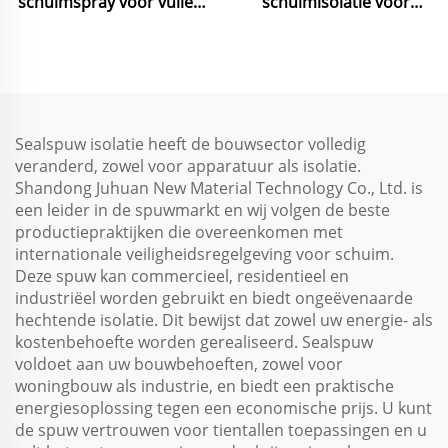
schuimspray voor vullen,
schuimisolatie voor
afdichten, isoleren, UV-
thermische en
bestendig, waterdicht,
akoestische isolatie van
thermisch en akoestisch
muren, daken en
afgedicht
plafonds, weerbestendig
en eenvoudige
toepassing
Sealspuw isolatie heeft de bouwsector volledig
veranderd, zowel voor apparatuur als isolatie.
Shandong Juhuan New Material Technology Co., Ltd. is
een leider in de spuwmarkt en wij volgen de beste
productiepraktijken die overeenkomen met
internationale veiligheidsregelgeving voor schuim.
Deze spuw kan commercieel, residentieel en
industriëel worden gebruikt en biedt ongeëvenaarde
hechtende isolatie. Dit bewijst dat zowel uw energie- als
kostenbehoefte worden gerealiseerd. Sealspuw
voldoet aan uw bouwbehoeften, zowel voor
woningbouw als industrie, en biedt een praktische
energiesoplossing tegen een economische prijs. U kunt
de spuw vertrouwen voor tientallen toepassingen en u