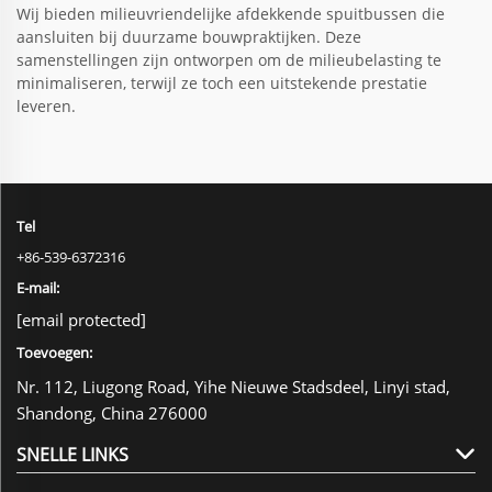
Wij bieden milieuvriendelijke afdekkende spuitbussen die
aansluiten bij duurzame bouwpraktijken. Deze
samenstellingen zijn ontworpen om de milieubelasting te
minimaliseren, terwijl ze toch een uitstekende prestatie
leveren.
Tel
+86-539-6372316
E-mail:
[email protected]
Toevoegen:
Nr. 112, Liugong Road, Yihe Nieuwe Stadsdeel, Linyi stad,
Shandong, China 276000
SNELLE LINKS