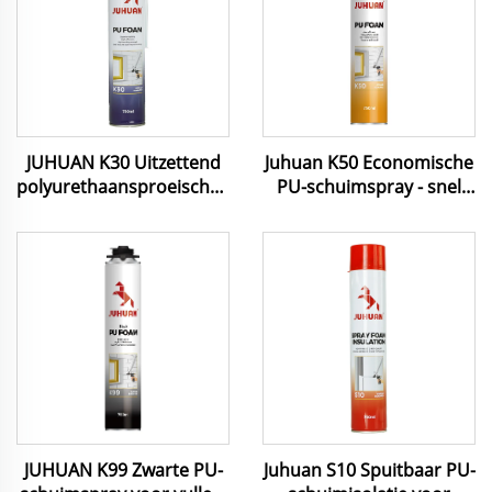
JUHUAN K30 Uitzettend
Juhuan K50 Economische
polyurethaansproeischuim
PU-schuimspray - snel
750 ml Pu-schuim
hardend, kostenefficiënte
gebruikt voor
afdichting en isolatie
deurbekleding afdichten
voor bouw- en
huisonderhoud
JUHUAN K99 Zwarte PU-
Juhuan S10 Spuitbaar PU-