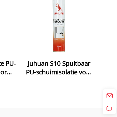
e PU-
Juhuan S10 Spuitbaar
oor
PU-schuimisolatie voor
n,
thermische en
ndig,
akoestische isolatie van
misch
muren, daken en
dicht
plafonds,
weerbestendig en