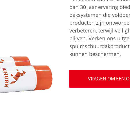
dan 30 jaar ervaring bie
daksystemen die voldoen
producten zijn ontworpe
verbeteren, terwijl vei
blijven. Verken ons uit
spuimschuurdakproducten
kunnen beschermen.
VRAGEN OM EEN O