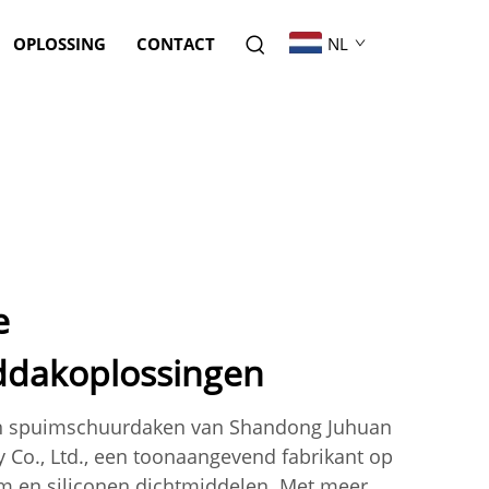
OPLOSSING
CONTACT
NL
e
dakoplossingen
n spuimschuurdaken van Shandong Juhuan
 Co., Ltd., een toonaangevend fabrikant op
m en siliconen dichtmiddelen. Met meer