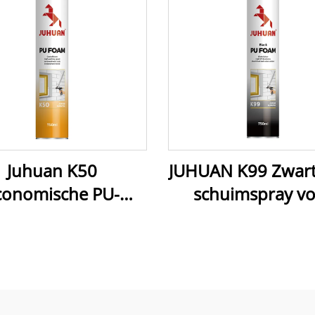
Juhuan K50
JUHUAN K99 Zwart
conomische PU-
schuimspray v
huimspray - snel
vullen, afdichte
hardend,
isoleren, UV-beste
ostenefficiënte
waterdicht, ther
ichting en isolatie
en akoestisch afge
voor bouw- en