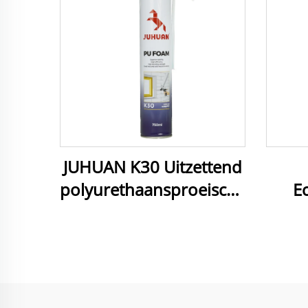
JUHUAN K30 Uitzettend
polyurethaansproeischuim
E
750 ml Pu-schuim
sc
gebruikt voor
deurbekleding
k
afdichten
afd