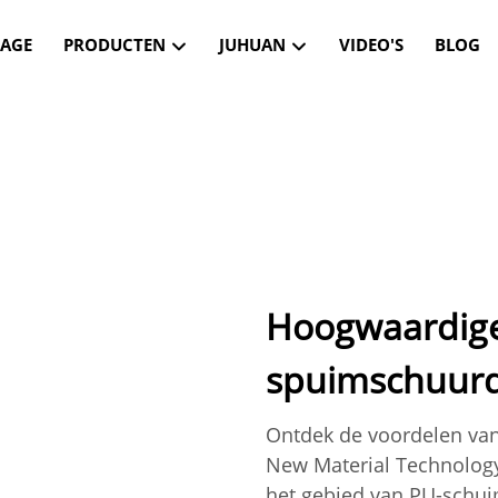
AGE
PRODUCTEN
JUHUAN
VIDEO'S
BLOG
Hoogwaardig
spuimschuurd
Ontdek de voordelen va
New Material Technology
het gebied van PU-schui