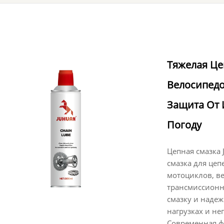
Тяжелая Це
Велосипед
Защита От 
Погоду
Цепная смазка
смазка для цеп
мотоциклов, в
трансмиссионн
смазку и надеж
нагрузках и не
Современная ф