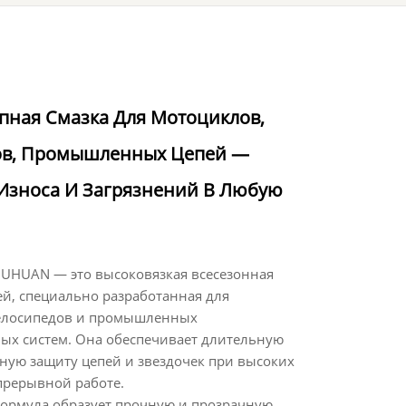
пная Смазка Для Мотоциклов,
ов, Промышленных Цепей —
Износа И Загрязнений В Любую
 JUHUAN — это высоковязкая всесезонная
ей, специально разработанная для
елосипедов и промышленных
ых систем. Она обеспечивает длительную
ную защиту цепей и звездочек при высоких
прерывной работе.
ормула образует прочную и прозрачную