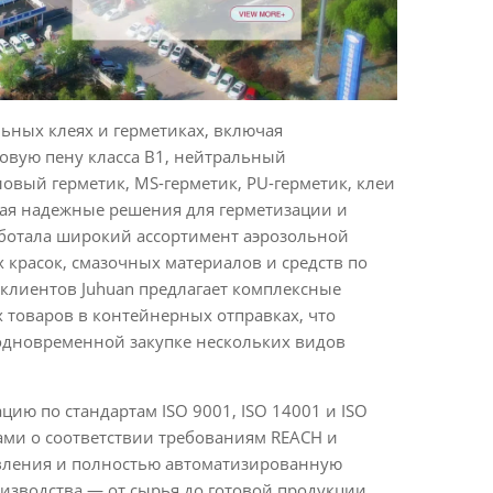
ьных клеях и герметиках, включая
овую пену класса B1, нейтральный
овый герметик, MS-герметик, PU-герметик, клеи
ивая надежные решения для герметизации и
аботала широкий ассортимент аэрозольной
 красок, смазочных материалов и средств по
клиентов Juhuan предлагает комплексные
товаров в контейнерных отправках, что
 одновременной закупке нескольких видов
ию по стандартам ISO 9001, ISO 14001 и ISO
тами о соответствии требованиям REACH и
равления и полностью автоматизированную
зводства — от сырья до готовой продукции.