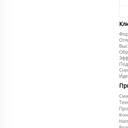
Кл
Фор
Отл
Выс
Обр
Эфф
Под
Сни
Иде
Пр
Сма
Тех
Про
Кон
Нап
Рол