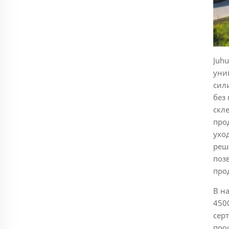
Juh
уни
сил
без
скл
про
ухо
реш
поз
про
В н
450
сер
про