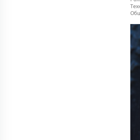
Тех
Общ