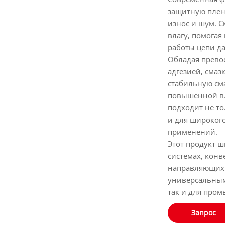
защитную пленк
износ и шум. С
влагу, помогая
работы цепи да
Обладая прево
адгезией, смаз
стабильную см
повышенной вл
подходит не то
и для широког
применений.
Этот продукт 
системах, кон
направляющих р
универсальным
так и для про
Запрос