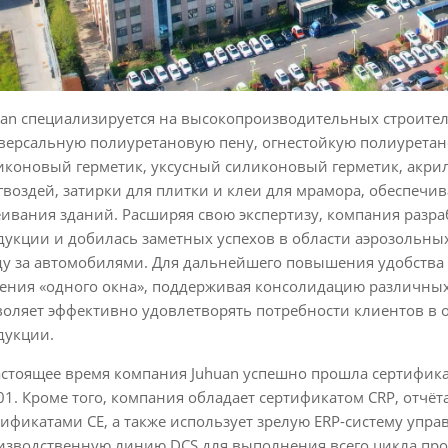
uan специализируется на высокопроизводительных строител
версальную полиуретановую пену, огнестойкую полиуретан
иконовый герметик, уксусный силиконовый герметик, акрил
 гвоздей, затирки для плитки и клеи для мрамора, обеспеч
еивания зданий. Расширяя свою экспертизу, компания разр
дукции и добилась заметных успехов в области аэрозольных
ду за автомобилями. Для дальнейшего повышения удобства 
ения «одного окна», поддерживая консолидацию различных 
воляет эффективно удовлетворять потребности клиентов в
дукции.
астоящее время компания Juhuan успешно прошла сертификац
01. Кроме того, компания обладает сертификатом CRP, отчё
тификатами CE, а также использует зрелую ERP-систему уп
изводственную линию DCS для выполнения всего цикла прои