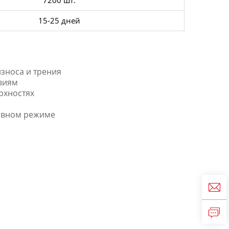
7200 шт.
15-25 дней
зноса и трения
овиям
рхностях
рывном режиме