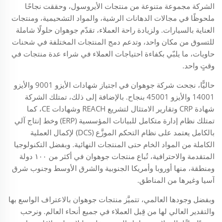
الشركة مجموعة متنوعة من منتجات الأيروسول، وحققت نجاحًا
ملحوظًا في مجالات الدهانات الرشية، والمواد التشحيمية، ومنتجات
العناية بالسيارات. ولزيادة راحة العملاء، تقدّم جوهوان حلولًا شاملة
للتسوق من مكان واحد، وتدعم دمج المنتجات المختلفة في شحنات
حاويات، ما يلبّي بكفاءة احتياجات العملاء في شراء عدة منتجات في
وقتٍ واحد.
حاليًّا، نجحت شركة جوهوان في اجتياز شهادات الأيزو 9001 والأيزو
14001 والأيزو 45001 بنجاح. بالإضافة إلى ذلك، تمتلك الشركة
شهادة CRP وتقارير الامتثال لتشريع REACH وشهادات CE، كما
تمتلك نظام إدارة متكامل للبيانات المؤسسية (ERP) وخط إنتاج آلي
بالكامل يعتمد على نظام التحكم الموزَّع (DCS) لإكمال العملية
الكاملة من المواد الخام حتى المنتجات النهائية. وبفضل التكنولوجيا
المتقدمة والاحترافية، تُباع منتجات جوهوان في أكثر من ١٠٠ دولة
ومنطقة، منها أوروبا وأمريكا الجنوبية والشرق الأوسط وجنوب شرق
آسيا وغيرها من المناطق.
وبفضل وجودها العالمي، تتميَّز منتجات جوهوان بالاعتراف الواسع بها
والتقدير العالي لها من قِبل العملاء في جميع أنحاء العالم. ونرحب