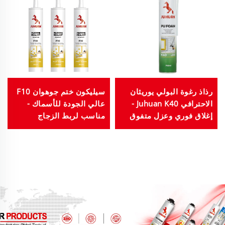
رذاذ رغوة البولي يوريثان
سيليكون ختم جوهوان F10
الاحترافي Juhuan K40 -
عالي الجودة للأسماك -
إغلاق فوري وعزل متفوق
مناسب لربط الزجاج
والأكريليك، غير سام، آمن
لخزانات المياه المالحة
والعذبة