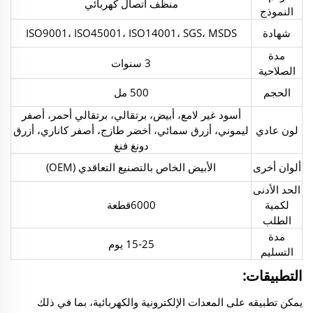
منظف اتصال كهربائي
النموذج
شهادة
ISO9001، ISO45001، ISO14001، SGS، MSDS
مدة
3 سنوات
الصلاحية
الحجم
500 مل
أسود غير لامع، أبيض، برتقالي، برتقالي أحمر، أصفر
لون عادي
ليموني، أزرق سمائي، أخضر طازج، أصفر كاناري، أزرق
دونغ فنغ
ألوان أخرى
الأبيض الخاص بالتصنيع التعاقدي (OEM)
الحد الأدنى
لكمية
6000قطعة
الطلب
مدة
15-25 يوم
التسليم
التطبيقات:
يمكن تطبيقه على المعدات الإلكترونية والكهربائية، بما في ذلك