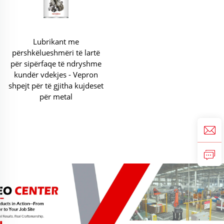
Lubrikant me
përshkëlueshmëri të lartë
për sipërfaqe të ndryshme
kundër vdekjes - Vepron
shpejt për të gjitha kujdeset
për metal