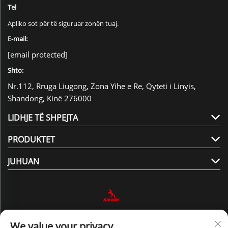
Tel
Apliko sot për të siguruar zonën tuaj.
E-mail:
[email protected]
Shto:
Nr.112, Rruga Liugong, Zona Yihe e Re, Qyteti i Linyis,
Shandong, Kinë 276000
LIDHJE TË SHPEJTA
PRODUKTET
JUHUAN
Na Ndiqni
We value your privacy