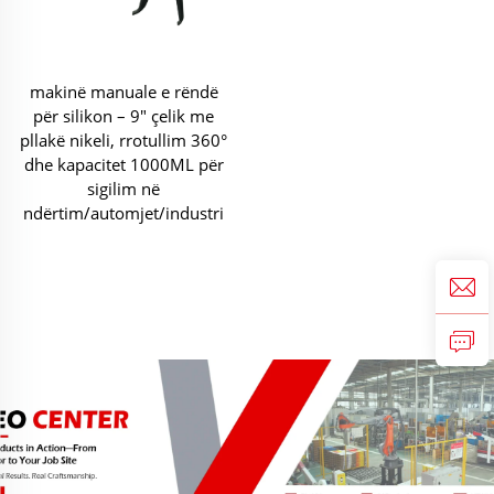
makinë manuale e rëndë
për silikon – 9" çelik me
pllakë nikeli, rrotullim 360°
dhe kapacitet 1000ML për
sigilim në
ndërtim/automjet/industri