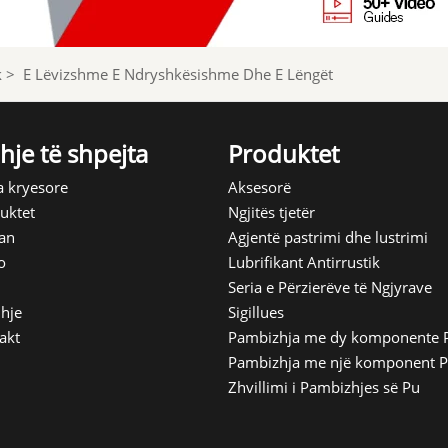
k
>
E Lëvizshme E Ndryshkësishme Dhe E Lëngët
hje të shpejta
Produktet
a kryesore
Aksesorë
uktet
Ngjitës tjetër
an
Agjentë pastrimi dhe lustrimi
o
Lubrifikant Antirrustik
Seria e Përzierëve të Ngjyrave
dhje
Sigillues
akt
Pambizhja me dy komponente 
Pambizhja me një komponent 
Zhvillimi i Pambizhjes së Pu