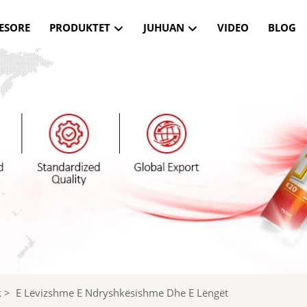
ESORE
PRODUKTET
JUHUAN
VIDEO
BLOG
k
>
E Lëvizshme E Ndryshkësishme Dhe E Lëngët