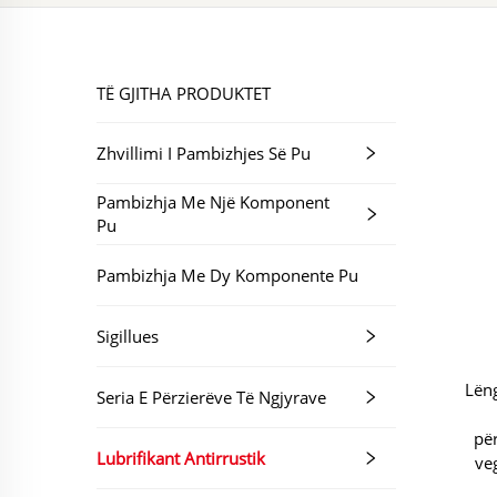
TË GJITHA PRODUKTET
Zhvillimi I Pambizhjes Së Pu
Pambizhja Me Një Komponent
Pu
Pambizhja Me Dy Komponente Pu
Sigillues
Lëng
Seria E Përzierëve Të Ngjyrave
pë
Lubrifikant Antirrustik
ve