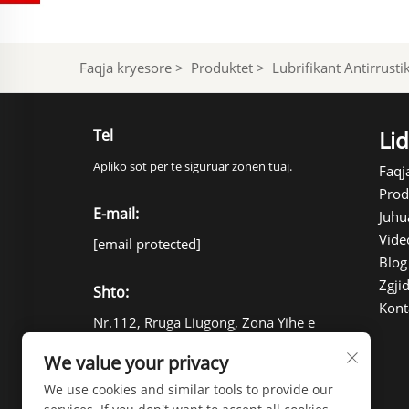
Faqja kryesore
>
Produktet
>
Lubrifikant Antirrusti
Tel
Lid
Apliko sot për të siguruar zonën tuaj.
Faqj
Prod
E-mail:
Juhu
Vide
[email protected]
Blog
Zgji
Shto:
Kont
Nr.112, Rruga Liugong, Zona Yihe e
Re, Qyteti i Linyis, Shandong, Kinë
We value your privacy
276000
We use cookies and similar tools to provide our