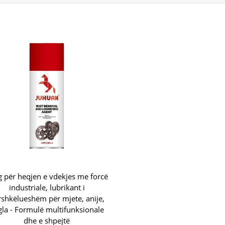
 për heqjen e vdekjes me forcë
industriale, lubrikant i
rshkëlueshëm për mjete, anije,
gla - Formulë multifunksionale
dhe e shpejtë