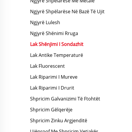
Ngjyrë Shpëlarëse Me Metale
Ngjyrë Shpëlarëse Në Bazë Të Ujit
Ngjyrë Lulesh
Ngjyrë Shënimi Rruga
Lak Shënjimi I Sondazhit
Lak Antike Temperaturë
Lak Fluorescent
Lak Riparimi I Mureve
Lak Riparimi I Drurit
Shpricim Galvanizimi Të Ftohtët
Shpricim Gëlqerëje
Shpricim Zinku Argjenditë
Ujëproof Me Shpricim Vetjakës