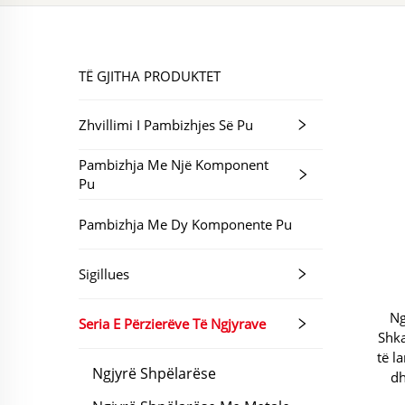
TË GJITHA PRODUKTET
Zhvillimi I Pambizhjes Së Pu
Pambizhja Me Një Komponent
Pu
Pambizhja Me Dy Komponente Pu
Sigillues
Ng
Seria E Përzierëve Të Ngjyrave
Shka
të l
Ngjyrë Shpëlarëse
dh