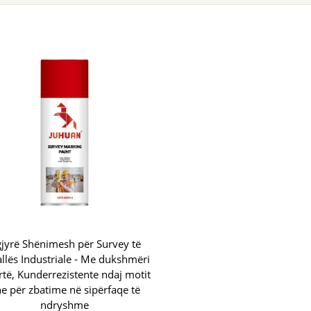
jyrë Shënimesh për Survey të
llës Industriale - Me dukshmëri
artë, Kunderrezistente ndaj motit
e për zbatime në sipërfaqe të
ndryshme