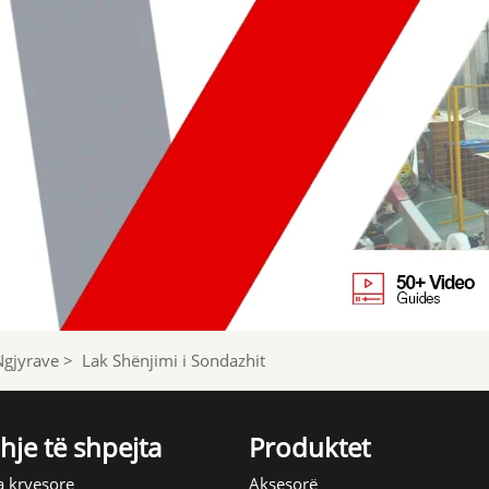
Ngjyrave
>
Lak Shënjimi i Sondazhit
hje të shpejta
Produktet
a kryesore
Aksesorë