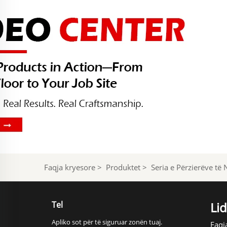
Faqja kryesore
>
Produktet
>
Seria e Përzierëve të 
Tel
Lid
Apliko sot për të siguruar zonën tuaj.
Faqj