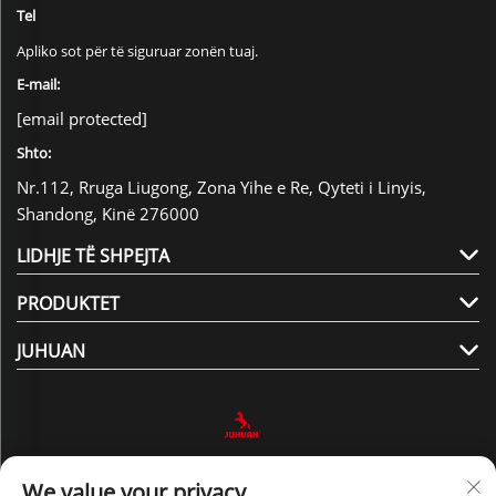
Tel
Apliko sot për të siguruar zonën tuaj.
E-mail:
[email protected]
Shto:
Nr.112, Rruga Liugong, Zona Yihe e Re, Qyteti i Linyis,
Shandong, Kinë 276000
LIDHJE TË SHPEJTA
PRODUKTET
JUHUAN
Na Ndiqni
We value your privacy