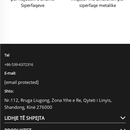
Sipërfaqeve
sipërfaqe metalike
Tel
+86-539-6372316
E-mail:
[email protected]
Shto:
Nr.112, Rruga Liugong, Zona Yihe e Re, Qyteti i Linyis,
Shandong, Kinë 276000
LIDHJE TË SHPEJTA