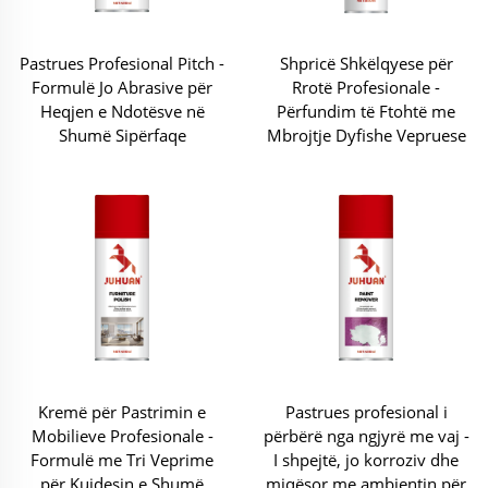
Pastrues Profesional Pitch -
Shpricë Shkëlqyese për
Formulë Jo Abrasive për
Rrotë Profesionale -
Heqjen e Ndotësve në
Përfundim të Ftohtë me
Shumë Sipërfaqe
Mbrojtje Dyfishe Vepruese
Kremë për Pastrimin e
Pastrues profesional i
Mobilieve Profesionale -
përbërë nga ngjyrë me vaj -
Formulë me Tri Veprime
I shpejtë, jo korroziv dhe
për Kujdesin e Shumë
miqësor me ambientin për