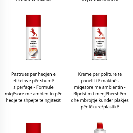
Pastrues për heqjen e
Kremë për politurë të
etiketave për shumë
panelit të makinës
sipërfaqe - Formulë
miqësore me ambientin -
miqësore me ambientin për
Ripristim i menjëhershëm
heqje të shpejtë të ngjitësit
dhe mbrojtje kundër plakjes
për lëkurë/plastikë