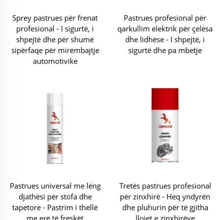
Sprey pastrues për frenat
Pastrues profesional për
profesional - I sigurtë, i
qarkullim elektrik për çelësa
shpejtë dhe për shumë
dhe lidhëse - I shpejtë, i
sipërfaqe për mirëmbajtje
sigurtë dhe pa mbetje
automotivike
Pastrues universal me lëng
Tretës pastrues profesional
djathësi për stofa dhe
për zinxhirë - Heq yndyrën
tapetore - Pastrim i thellë
dhe pluhurin për të gjitha
me erë të freskët
llojet e zinxhirëve