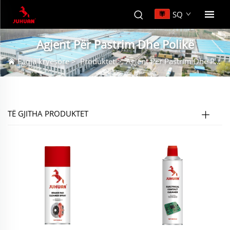
SQ
Agjent Për Pastrim Dhe Polikë
Faqja kryesore
>
Produktet
>
Agjent Për Pastrim Dhe Polikë
TË GJITHA PRODUKTET