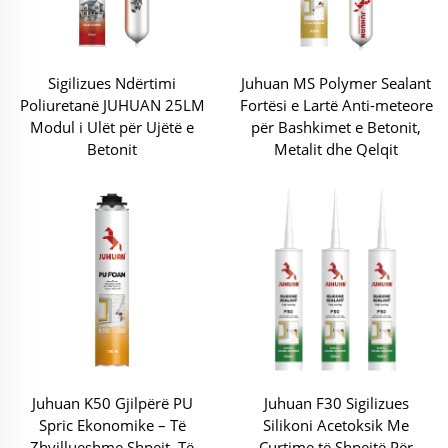
Sigilizues Ndërtimi
Juhuan MS Polymer Sealant
Poliuretanë JUHUAN 25LM
Fortësi e Lartë Anti-meteore
Modul i Ulët për Ujëtë e
për Bashkimet e Betonit,
Betonit
Metalit dhe Qelqit
Juhuan K50 Gjilpërë PU
Juhuan F30 Sigilizues
Spric Ekonomike – Të
Silikoni Acetoksik Me
Zhvillueshme Shpejt, Të
Curtime të Shpejtë Për