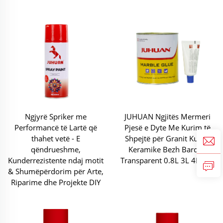
Ngjyrë Spriker me
JUHUAN Ngjitës Mermeri
Performancë të Lartë që
Pjesë e Dyte Me Kurim të
thahet vetë - E
Shpejtë për Granit Kuallë
qëndrueshme,
Keramike Bezh Bardhë
Kunderrezistente ndaj motit
Transparent 0.8L 3L 4L 18L
& Shumëpërdorim për Arte,
Riparime dhe Projekte DIY