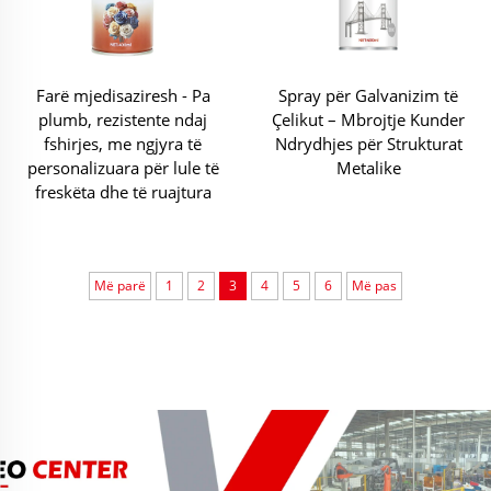
Farë mjedisaziresh - Pa
Spray për Galvanizim të
plumb, rezistente ndaj
Çelikut – Mbrojtje Kunder
fshirjes, me ngjyra të
Ndrydhjes për Strukturat
personalizuara për lule të
Metalike
freskëta dhe të ruajtura
Më parë
1
2
3
4
5
6
Më pas