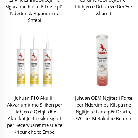
Sigura me Kosto Efikase për
Lidhjen e Dritareve Derëve
Ndërtim & Riparime në
Xhamit
Shtëpi
Juhuan F10 Akulli i
Juhuan OEM Ngjitës i Fortë
Akvariumit me Silikon për
për Ndërtim pa Kllapa me
Lidhjen e Qelqit dhe
Ngjitje të Lartë për Drurin,
Akrilikut Jo Toksik i Sigurt
PVC-në, Metali dhe Betonin
për Rezervuarët me Ujë të
Kripur dhe të Ëmbël