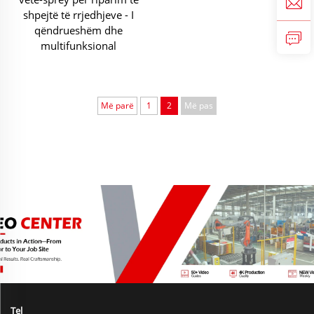
shpejtë të rrjedhjeve - I
qëndrueshëm dhe
multifunksional
Më parë
1
2
Më pas
Tel