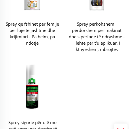
Sprey që fshihet për fëmijë
Sprey përkohshëm i
për lojë të jashtme dhe
përdorshëm për makinat
krijimtari - Pa helm, pa
dhe sipërfaqe të ndryshme -
ndotje
I lehtë për t'u aplikuar, i
kthyeshëm, mbrojtës
Sprey sigurie për ujë me
vetë-sprey për riparim të