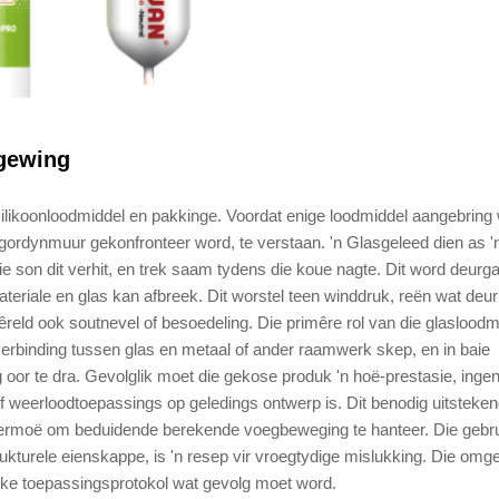
mgewing
silikoonloodmiddel en pakkinge. Voordat enige loodmiddel aangebring
gordynmuur gekonfronteer word, te verstaan. 'n Glasgeleed dien as '
ie son dit verhit, en trek saam tydens die koue nagte. Dit word deurg
materiale en glas kan afbreek. Dit worstel teen winddruk, reën wat deur
reld ook soutnevel of besoedeling. Die primêre rol van die glasloodm
verbinding tussen glas en metaal of ander raamwerk skep, en in baie
g oor te dra. Gevolglik moet die gekose produk 'n hoë-prestasie, inge
of weerloodtoepassings op geledings ontwerp is. Dit benodig uitsteke
vermoë om beduidende berekende voegbeweging te hanteer. Die gebr
rukturele eienskappe, is 'n resep vir vroegtydige mislukking. Die omg
fieke toepassingsprotokol wat gevolg moet word.