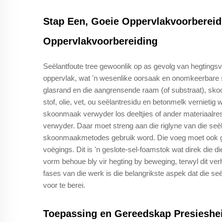
Stap Een, Goeie Oppervlakvoorberei
Oppervlakvoorbereiding
Seëlantfoute tree gewoonlik op as gevolg van hegtingsve
oppervlak, wat 'n wesenlike oorsaak en onomkeerbare st
glasrand en die aangrensende raam (of substraat), skoon
stof, olie, vet, ou seëlantresidu en betonmelk verniet
skoonmaak verwyder los deeltjies of ander materiaalre
verwyder. Daar moet streng aan die riglyne van die s
skoonmaakmetodes gebruik word. Die voeg moet ook goe
voëgings. Dit is 'n geslote-sel-foamstok wat direk die d
vorm behoue bly vir hegting by beweging, terwyl dit ver
fases van die werk is die belangrikste aspek dat die 
voor te berei.
Toepassing en Gereedskap Presieshe