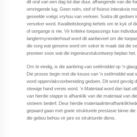
dit oral van een dag tot dae duur, afhangende van die fo
omringende lug. Geen reën, stof of fisiese interaksie m
geseelde voëgs vryhou van verkeer. Sodra dit gedoen is
verseker word. Kwaliteitsborging behels om te kyk of di
of oorgange is nie. Vir kritieke toepassings kan individu
langtermynonderhoud word dit aanbeveel om die toepassi
die sorg wat genome word om seker te maak dat die seël
presteer soos wat die ingenieurstukontwerp beplan het.
Om te eindig, is die aanbring van seëlmiddel op 'n gla
Die proses begin met die keuse van 'n seëlmiddel wat 
word oppervlakvoorbereiding gedoen. Dit word gevolg de
stewige hand vereis word. 'n Materiaal word dan laat uit
van hierdie stappe is afhanklik van die materiaal van di
sisteem bederf. Deur hierdie materiaalinterafhanklikhed
gepaard gaan met goeie strukturele prestasie binne die
die gebou behou vir jare se strukturele diens.