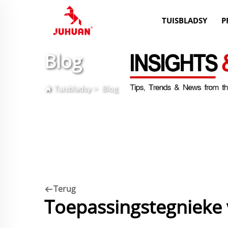
TUISBLADSY
P
Blog
Tuisbladsy
>
Blog
Terug
Toepassingstegnieke 