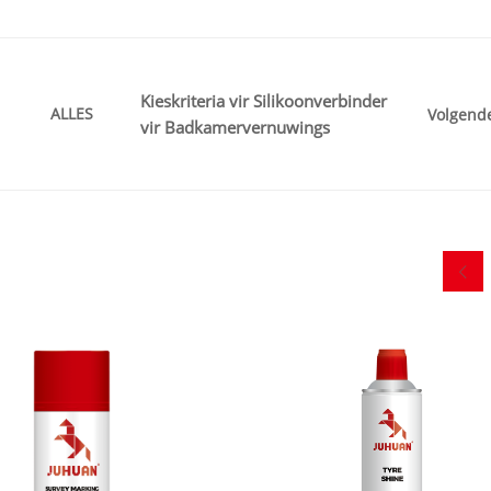
Kieskriteria vir Silikoonverbinder
ALLES
Volgend
vir Badkamervernuwings