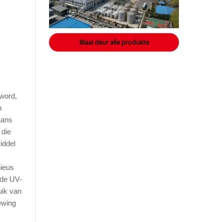
Blaai deur alle produkte
 word,
n
aans
 die
iddel
nieus
nde UV-
uik van
ewing