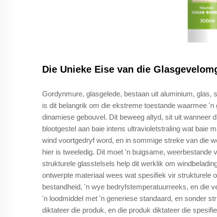
Die Unieke Eise van die Glasgevelo
Gordynmure, glasgelede, bestaan uit aluminium, glas, 
is dit belangrik om die ekstreme toestande waarmee 'n 
dinamiese gebouvel. Dit beweeg altyd, sit uit wanneer d
blootgestel aan baie intens ultravioletstraling wat baie 
wind voortgedryf word, en in sommige streke van die wê
hier is tweeledig. Dit moet 'n buigsame, weerbestande 
strukturele glasstelsels help dit werklik om windbeladin
ontwerpte materiaal wees wat spesifiek vir strukturele 
bestandheid, 'n wye bedryfstemperatuurreeks, en die 
'n loodmiddel met 'n generiese standaard, en sonder st
diktateer die produk, en die produk diktateer die spesi