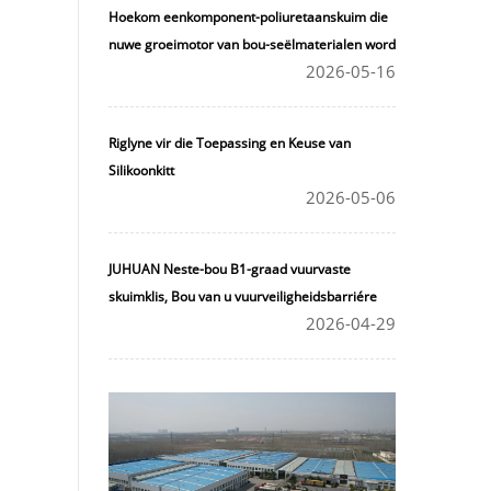
Hoekom eenkomponent-poliuretaanskuim die
nuwe groeimotor van bou-seëlmaterialen word
2026-05-16
Riglyne vir die Toepassing en Keuse van
Silikoonkitt
2026-05-06
JUHUAN Neste-bou B1-graad vuurvaste
skuimklis, Bou van u vuurveiligheidsbarriére
2026-04-29