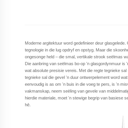
Moderne argitektuur word gedefinieer deur glasgelede. 
tegnologie in die lug opdryf en opstyg. Maar die skoonh
ongesonge held – die smal, vertikale strook seëlmas w
Die aanbring van seëlmas bo-op 'n glasgordynmuur is 'n
wat absolute presisie vereis. Met die regte tegnieke s
tegnieke sal die gevel 'n duur ontwerpelement word wat
eenvoudig is as om 'n buis in die voeg te pers, is 'n 
vakmanskap, neem seëling van gevele van middelmatig n
hierdie materiale, moet 'n stewige begrip van basiese s
hê.