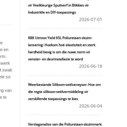
vir Veelkleurige Spuitverf in Blikkies vir
Industriële en DIY-toepassings
2026-07-01
K88 Utmost Yield 65L Poliuretaan-skuim-
de
lansering: Hoekom hoë elastisiteit en sterk
de en
hardheid besig is om die nuwe norm vir
erm.
venster- en deurinstallasie te word
tswerk
2026-06-18
et swak
ele so
Weerbestande Silikoon-seëlverwyser: Hoe om
ing van
die regte silikoon-seëlvermiddeling vir
e te
verskillende toepassings te kies
2026-06-04
Verslaganalise van die Poliuretaan-skuimmark: