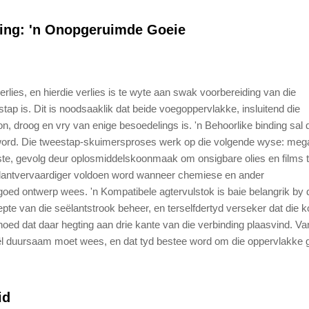
ding: 'n Onopgeruimde Goeie
rlies, en hierdie verlies is te wyte aan swak voorbereiding van die
ap is. Dit is noodsaaklik dat beide voegoppervlakke, insluitend die
, droog en vry van enige besoedelings is. 'n Behoorlike binding sal 
ig word. Die tweestap-skuimersproses werk op die volgende wyse: meg
ste, gevolg deur oplosmiddelskoonmaak om onsigbare olies en films 
eëlantvervaardiger voldoen word wanneer chemiese en ander
d ontwerp wees. 'n Kompatibele agtervulstok is baie belangrik by 
iepte van die seëlantstrook beheer, en terselfdertyd verseker dat die k
hoed dat daar hegting aan drie kante van die verbinding plaasvind. Van
seël duursaam moet wees, en dat tyd bestee word om die oppervlakke 
id