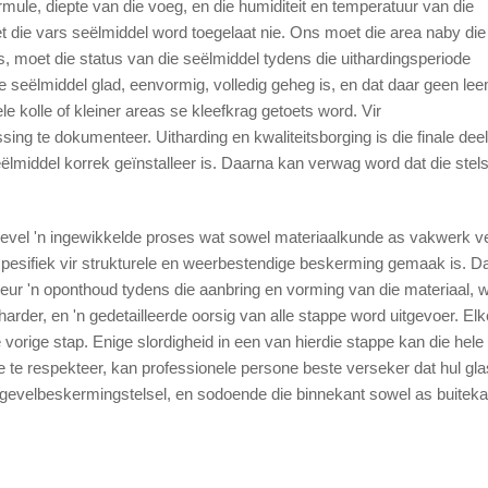
rmule, diepte van die voeg, en die humiditeit en temperatuur van die
et die vars seëlmiddel word toegelaat nie. Ons moet die area naby die
, moet die status van die seëlmiddel tydens die uithardingsperiode
e seëlmiddel glad, eenvormig, volledig geheg is, en dat daar geen le
ele kolle of kleiner areas se kleefkrag getoets word. Vir
ng te dokumenteer. Uitharding en kwaliteitsborging is die finale dee
middel korrek geïnstalleer is. Daarna kan verwag word dat die stels
sgevel 'n ingewikkelde proses wat sowel materiaalkunde as vakwerk ve
spesifiek vir strukturele en weerbestendige beskerming gemaak is. D
ur 'n oponthoud tydens die aanbring en vorming van die materiaal, w
harder, en 'n gedetailleerde oorsig van alle stappe word uitgevoer. El
e vorige stap. Enige slordigheid in een van hierdie stappe kan die hele
e te respekteer, kan professionele persone beste verseker dat hul gl
 gevelbeskermingstelsel, en sodoende die binnekant sowel as buiteka