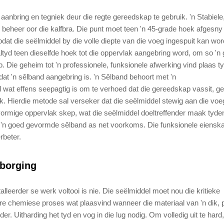
aanbring en tegniek deur die regte gereedskap te gebruik. 'n Stabiele
beheer oor die kalfbra. Die punt moet teen 'n 45-grade hoek afgesny
at die seëlmiddel by die volle diepte van die voeg ingespuit kan wor
yd teen dieselfde hoek tot die oppervlak aangebring word, om so 'n 
. Die geheim tot 'n professionele, funksionele afwerking vind plaas t
t 'n sêlband aangebring is. 'n Sêlband behoort met 'n
el wat effens seepagtig is om te verhoed dat die gereedskap vassit, 
k. Hierdie metode sal verseker dat die seëlmiddel stewig aan die voe
envormige oppervlak skep, wat die seëlmiddel doeltreffender maak tyde
y 'n goed gevormde sêlband as net voorkoms. Die funksionele eiensk
rbeter.
sborging
alleerder se werk voltooi is nie. Die seëlmiddel moet nou die kritieke
re chemiese proses wat plaasvind wanneer die materiaal van 'n dik, 
er. Uitharding het tyd en vog in die lug nodig. Om volledig uit te hard