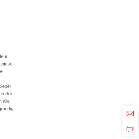
deur
aniese
te
dieper
orrekte
 alle
grondig