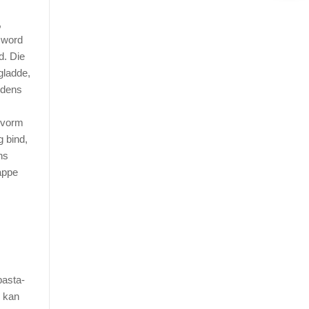
,
 word
d. Die
gladde,
ydens
gevorm
g bind,
ns
appe
pasta-
, kan