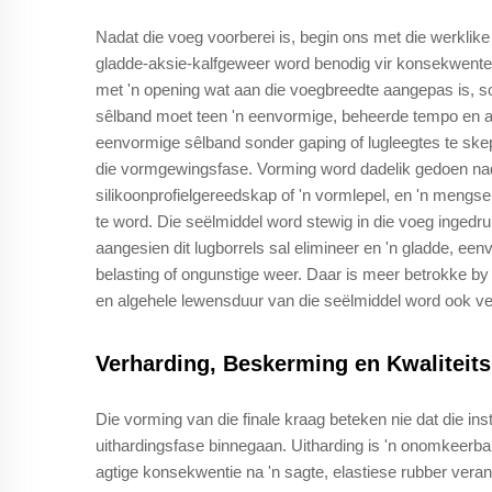
Nadat die voeg voorberei is, begin ons met die werklike 
gladde-aksie-kalfgeweer word benodig vir konsekwente 
met 'n opening wat aan die voegbreedte aangepas is, sod
sêlband moet teen 'n eenvormige, beheerde tempo en alt
eenvormige sêlband sonder gaping of lugleegtes te skep
die vormgewingsfase. Vorming word dadelik gedoen nada
silikoonprofielgereedskap of 'n vormlepel, en 'n mengs
te word. Die seëlmiddel word stewig in die voeg ingedru
aangesien dit lugborrels sal elimineer en 'n gladde, e
belasting of ongunstige weer. Daar is meer betrokke b
en algehele lewensduur van die seëlmiddel word ook ve
Verharding, Beskerming en Kwaliteit
Die vorming van die finale kraag beteken nie dat die inst
uithardingsfase binnegaan. Uitharding is 'n onomkeerba
agtige konsekwentie na 'n sagte, elastiese rubber verand