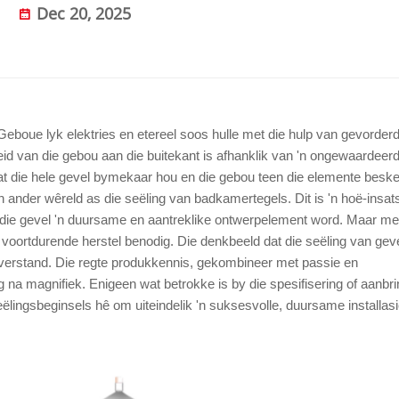
Dec 20, 2025
Geboue lyk elektries en etereel soos hulle met die hulp van gevorder
eid van die gebou aan die buitekant is afhanklik van 'n ongewaardeer
at die hele gevel bymekaar hou en die gebou teen die elemente besk
 ander wêreld as die seëling van badkamertegels. Dit is 'n hoë-insa
al die gevel 'n duursame en aantreklike ontwerpelement word. Maar m
 voortdurende herstel benodig. Die denkbeeld dat die seëling van gev
misverstand. Die regte produkkennis, gekombineer met passie en
a magnifiek. Enigeen wat betrokke is by die spesifisering of aanbr
eëlingsbeginsels hê om uiteindelik 'n suksesvolle, duursame installasi